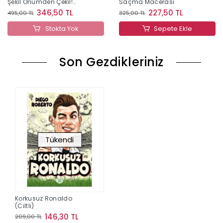
Şekil Önümden Çekil!
Saçma Macerası
(Ciltli)
346,50 TL
227,50 TL
495,00 TL
325,00 TL
Stokta Yok
Sepete Ekle
Son Gezdikleriniz
Tükendi
Korkusuz Ronaldo
(Ciltli)
146,30 TL
209,00 TL