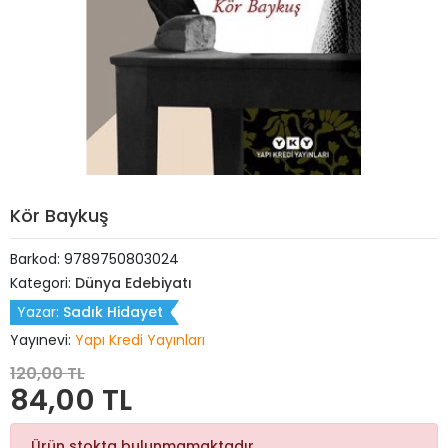
Kör Baykuş
Barkod:
9789750803024
Kategori:
Dünya Edebiyatı
Yazar:
Sadık Hidayet
Yayınevi:
Yapı Kredi Yayınları
120,00 TL
84,00 TL
Ürün stokta bulunmamaktadır.