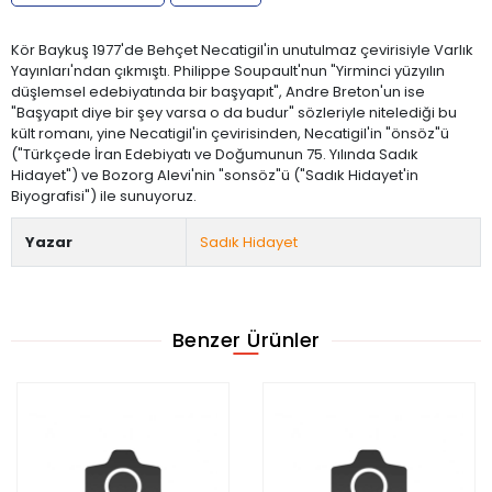
Kör Baykuş 1977'de Behçet Necatigil'in unutulmaz çevirisiyle Varlık
Yayınları'ndan çıkmıştı. Philippe Soupault'nun "Yirminci yüzyılın
düşlemsel edebiyatında bir başyapıt", Andre Breton'un ise
"Başyapıt diye bir şey varsa o da budur" sözleriyle nitelediği bu
kült romanı, yine Necatigil'in çevirisinden, Necatigil'in "önsöz"ü
("Türkçede İran Edebiyatı ve Doğumunun 75. Yılında Sadık
Hidayet") ve Bozorg Alevi'nin "sonsöz"ü ("Sadık Hidayet'in
Biyografisi") ile sunuyoruz.
Yazar
Sadık Hidayet
Benzer Ürünler