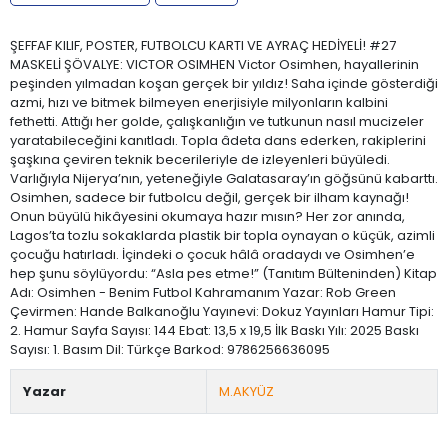
ŞEFFAF KILIF, POSTER, FUTBOLCU KARTI VE AYRAÇ HEDİYELİ! #27
MASKELİ ŞÖVALYE: VICTOR OSIMHEN Victor Osimhen, hayallerinin
peşinden yılmadan koşan gerçek bir yıldız! Saha içinde gösterdiği
azmi, hızı ve bitmek bilmeyen enerjisiyle milyonların kalbini
fethetti. Attığı her golde, çalışkanlığın ve tutkunun nasıl mucizeler
yaratabileceğini kanıtladı. Topla âdeta dans ederken, rakiplerini
şaşkına çeviren teknik becerileriyle de izleyenleri büyüledi.
Varlığıyla Nijerya’nın, yeteneğiyle Galatasaray’ın göğsünü kabarttı.
Osimhen, sadece bir futbolcu değil, gerçek bir ilham kaynağı!
Onun büyülü hikâyesini okumaya hazır mısın? Her zor anında,
Lagos’ta tozlu sokaklarda plastik bir topla oynayan o küçük, azimli
çocuğu hatırladı. İçindeki o çocuk hâlâ oradaydı ve Osimhen’e
hep şunu söylüyordu: “Asla pes etme!” (Tanıtım Bülteninden) Kitap
Adı: Osimhen - Benim Futbol Kahramanım Yazar: Rob Green
Çevirmen: Hande Balkanoğlu Yayınevi: Dokuz Yayınları Hamur Tipi:
2. Hamur Sayfa Sayısı: 144 Ebat: 13,5 x 19,5 İlk Baskı Yılı: 2025 Baskı
Sayısı: 1. Basım Dil: Türkçe Barkod: 9786256636095
Yazar
M.AKYÜZ