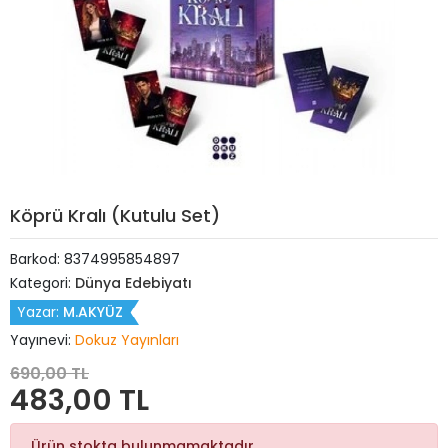
Köprü Kralı (Kutulu Set)
Barkod:
8374995854897
Kategori:
Dünya Edebiyatı
Yazar:
M.AKYÜZ
Yayınevi:
Dokuz Yayınları
690,00 TL
483,00 TL
Ürün stokta bulunmamaktadır.