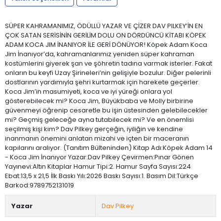
SÜPER KAHRAMANIMIZ, ÖDÜLLÜ YAZAR VE ÇİZER DAV PILKEY’İN EN
ÇOK SATAN SERİSİNİN GERİLİM DOLU ON DÖRDÜNCÜ KİTABI KÖPEK
ADAM KOCA JIM İNANIYOR İLE GERİ DÖNÜYOR! Köpek Adam Koca
Jim İnanıyor’da, kahramanlarımız yeniden süper kahraman
kostümlerini giyerek şan ve şöhretin tadına varmak isterler. Fakat
onların bu keyfi Uzay Şirineleri’nin gelişiyle bozulur. Diğer pelerinli
dostlarının yardımıyla şehri kurtarmak için harekete geçerler.
Koca Jim’in masumiyeti, koca ve iyi yüreği onlara yol
gösterebilecek mi? Koca Jim, Büyükbaba ve Molly birbirine
güvenmeyi öğrenip cesaretle bu işin üstesinden gelebilecekler
mi? Geçmiş geleceğe ayna tutabilecek mi? Ve en önemlisi
seçilmiş kişi kim? Dav Pilkey gerçeğin, iyiliğin ve kendine
inanmanın önemini anlatan mizahi ve içten bir maceranın
kapılarını aralıyor. (Tanıtım Bülteninden) Kitap Adı:Köpek Adam 14
- Koca Jim İnanıyor Yazar:Dav Pilkey Çevirmen:Pınar Gönen
Yayınevi:Altın Kitaplar Hamur Tipi:2. Hamur Sayfa Sayısı:224
Ebat:13,5 x 21,5 İlk Baskı Yılı:2026 Baskı Sayısı:1. Basım Dil:Türkçe
Barkod:9789752131019
Yazar
Dav Pilkey