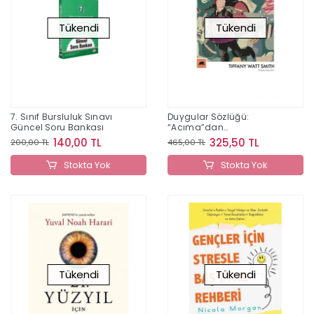
Tükendi
Tükendi
7. Sınıf Bursluluk Sınavı
Duygular Sözlüğü:
Güncel Soru Bankası
“Acıma”dan
“Zevklenme”ye
140,00 TL
325,50 TL
200,00 TL
465,00 TL
Stokta Yok
Stokta Yok
Tükendi
Tükendi