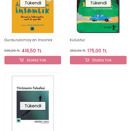
Tükendi
Tükendi
Durdurulamayan İnsanlık
Külüstür
416,50 TL
175,00 TL
595,00 TL
250,00 TL
Stokta Yok
Stokta Yok
Tükendi