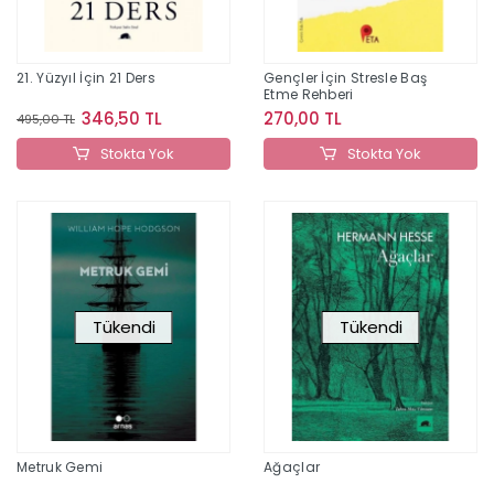
21. Yüzyıl İçin 21 Ders
Gençler İçin Stresle Baş
Etme Rehberi
346,50 TL
270,00 TL
495,00 TL
Stokta Yok
Stokta Yok
Tükendi
Tükendi
Metruk Gemi
Ağaçlar