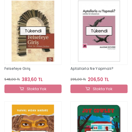
Tükendi
Tükendi
Felsefeye Giriş
Aptallarla Ne Yapmalı?
383,60 TL
206,50 TL
548,00 TL
295,00 TL
Stokta Yok
Stokta Yok