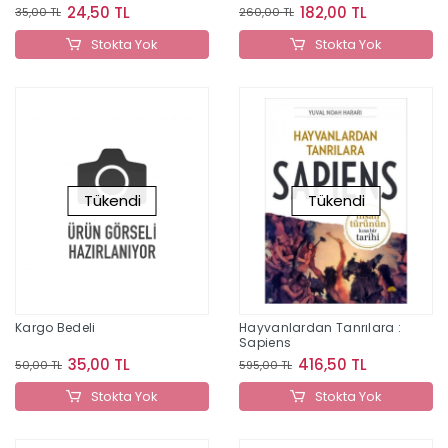
24,50 TL
182,00 TL
35,00 TL
260,00 TL
Stokta Yok
Stokta Yok
Tükendi
Tükendi
Kargo Bedeli
Hayvanlardan Tanrılara :
Sapiens
35,00 TL
416,50 TL
50,00 TL
595,00 TL
Stokta Yok
Stokta Yok