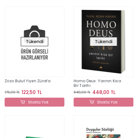
Tükendi
Tükendi
Zozo Bulut Yiyen Zürafa
Homo Deus: Yarının Kısa
Bir Tarihi
122,50 TL
448,00 TL
175,00 TL
640,00 TL
Stokta Yok
Stokta Yok