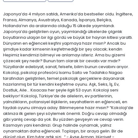
Japonya’da 4 milyon satıldı, Amerika’da bestseller oldu. İngiltere,
Fransa, Almanya, Avustralya, Kanada, İspanya, Belçika,
Hollanda’nın da aralarında olduğu 15 ülkede yayımlandı.
Japonya’da geliştirilen oyun, yayımlandığı ülkelerde çılgınlık
boyutlarına ulaşan bir ilgi gördü ve büyük bir hayran kitlesi yarattı.
Dünyanın en eğlenceli keşfini yapmaya hazır mısın? Ancak bu
şimdiye kadar kimsenin keşfetmediği bir şey olacak; kendin
Hepimiz kendimizi bilmeyi ve anlamayı isteriz. Ama bu gizemi
çözecek şey nedir? Bunun tam olarak bir cevabı var mıdır?
Yüzyıllardır edebiyat, sanat, felsefe, bilim bunun cevabını arıyor.
Kokoloji, psikoloji profesörü Isamu Saito ve Tadahiko Nagao
tarafından geliştirilen, temel psikolojik gerçeklere dayanarak
hazırlanmış bir tür kendini keşfetme oyunu. Aşk, Seks, İş, Ev,
Dostluk, Aile… Kısacası her şeyle ilgili 53 oyun. Kokoloji seni
bekliyor! Kokoloji, Türkiye’de de ailelerin, ev partilerinin,
yalnızlıkların, potansiyel ilişkilerin, seyahatlerin en eğlenceli, en
faydalı oyunu olmaya aday. Bilinmeyene hazır mısın? “Kokoloji’de
aklınıza ilk gelen şeyi söylemek önemli. Doğru cevap olmadığı
gibi yanlış cevap da yok. Bu yüzden gevşeyin ve cevap verin.
Kasmayın yani kendinizi. Grup halinde oynamak, yalnız
oynamaktan daha eğlenceli. Toplaşın, bir araya gelin. Bir de
dürüst olun. Kim tutar artık sizi…” - Ayşe Arman, Hürriyet -