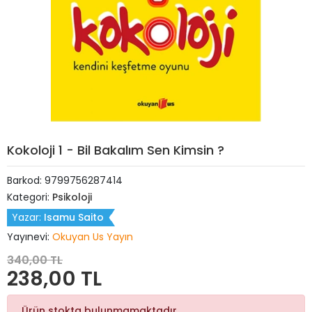
Kokoloji 1 - Bil Bakalım Sen Kimsin ?
Barkod:
9799756287414
Kategori:
Psikoloji
Yazar:
Isamu Saito
Yayınevi:
Okuyan Us Yayın
340,00 TL
238,00 TL
Ürün stokta bulunmamaktadır.