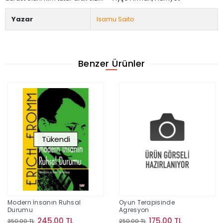
Yazar
Isamu Saito
Benzer Ürünler
Tükendi
Modern İnsanın Ruhsal
Oyun Terapisinde
Durumu
Agresyon
245,00 TL
175,00 TL
350,00 TL
250,00 TL