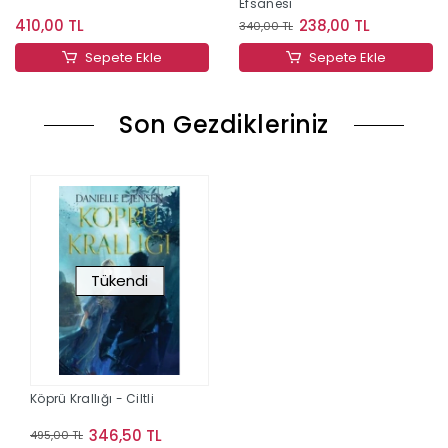
Efsanesi
410,00 TL
238,00 TL
340,00 TL
Sepete Ekle
Sepete Ekle
Son Gezdikleriniz
Tükendi
Köprü Krallığı - Ciltli
346,50 TL
495,00 TL