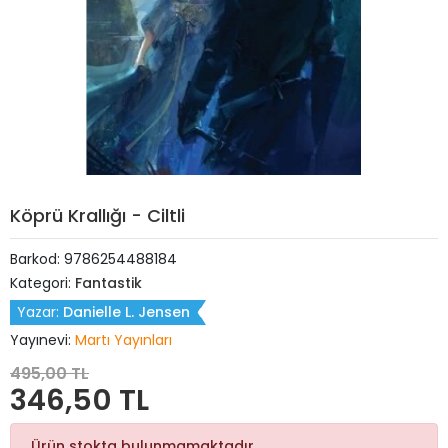
Köprü Krallığı - Ciltli
Barkod:
9786254488184
Kategori:
Fantastik
Yazar:
Danielle L. Jensen
Yayınevi:
Martı Yayınları
495,00 TL
346,50 TL
Ürün stokta bulunmamaktadır.