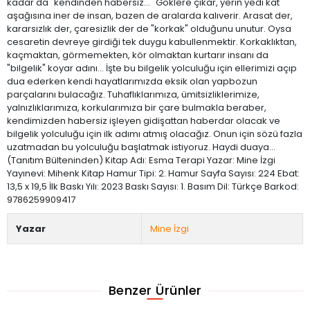
kadar da "kendinden habersiz..." Göklere çıkar, yerin yedi kat
aşağısına iner de insan, bazen de aralarda kalıverir. Arasat der,
kararsızlık der, çaresizlik der de "korkak" olduğunu unutur. Oysa
cesaretin devreye girdiği tek duygu kabullenmektir. Korkaklıktan,
kaçmaktan, görmemekten, kör olmaktan kurtarır insanı da
"bilgelik" koyar adını… İşte bu bilgelik yolculuğu için ellerimizi açıp
dua ederken kendi hayatlarımızda eksik olan yapbozun
parçalarını bulacağız. Tuhaflıklarımıza, ümitsizliklerimize,
yalnızlıklarımıza, korkularımıza bir çare bulmakla beraber,
kendimizden habersiz işleyen gidişattan haberdar olacak ve
bilgelik yolculuğu için ilk adımı atmış olacağız. Onun için sözü fazla
uzatmadan bu yolculuğu başlatmak istiyoruz. Haydi duaya…
(Tanıtım Bülteninden) Kitap Adı: Esma Terapi Yazar: Mine İzgi
Yayınevi: Mihenk Kitap Hamur Tipi: 2. Hamur Sayfa Sayısı: 224 Ebat:
13,5 x 19,5 İlk Baskı Yılı: 2023 Baskı Sayısı: 1. Basım Dil: Türkçe Barkod:
9786259909417
Yazar
Mine İzgi
Benzer Ürünler