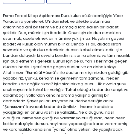
Esma Terapi Kitap Açıklaması Dua, kulun bütün benliğiyle Yüce
Yaradan’a yönelerek O’ndan istek ve dilekte bulunması
anlamında dinî bir terim ve bu amaçla icra edilen bir ibadet
şeklidir. Dua, mümin için ibadettir. Onun için de dua etmekten
usanmak, acele etmek bir mümine yakışmaz. Hayatının gayesi
ibadet ve kulluk olan mümin bilir ki; Cenâb-ı Hak, duada ısrarı
sevmekte ve çok dua edenlerin duasını kabul etmektedir. İşte
bundan dolayıdır ki evvela kendimiz, sonra ailemiz ve tüm insanlık
için dua etmemiz gerekir. Bunun için de Kur’an-ı Kerim’de geçen
duaları, hadis-i şeriflerde geçen duaları ve en daha kolayı
Allah'ımızın "Esmâ'ül Hüsnâ"sı ile dualarımızı içimizden geldiği gibi
yapabiliriz. Çünkü, kendimize gelmenin tam zamanı... Neden
kendimizde değiliz sizce? İşte size birkaç ipucu... İlk evvela şunu
unutmayalım ki tuhaf bir varlığız. Tuhaf olduğu kadar da karışık ve
dolambaçlı yollardan kendini arama yarışına girmiş bir
derbederiz. Şayet yollar uzuyorsa bu derbederliğin adını
"Şanssızım" koyacak kadar da ümitsiz... İnsanın kendisine
yakıştırdığı en onurlu vasıf ise yalnızlık... Ne olduğunu, nasıl
olduğunu bilmeden çıktığı bu yalnızlık yolculuğunda, derin derin
koklamak şöyle dursun, neyi nasıl yapacağına karar verememiş
ve kararsızlıkla kendisine "yalnız" olma yetisini de yapıştıracak