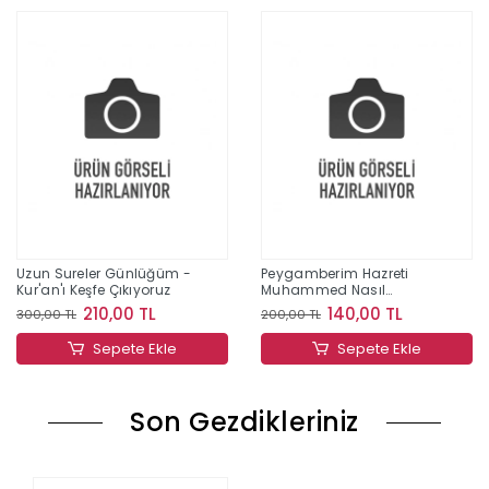
Uzun Sureler Günlüğüm -
Peygamberim Hazreti
Kur'an'ı Keşfe Çıkıyoruz
Muhammed Nasıl
Biriydi?;Eren'in Akıllıca
210,00 TL
140,00 TL
300,00 TL
200,00 TL
Soruları
Sepete Ekle
Sepete Ekle
Son Gezdikleriniz