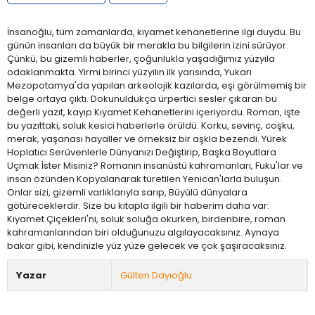
İnsanoğlu, tüm zamanlarda, kıyamet kehanetlerine ilgi duydu. Bu
günün insanları da büyük bir merakla bu bilgilerin izini sürüyor.
Çünkü, bu gizemli haberler, çoğunlukla yaşadığımız yüzyıla
odaklanmakta. Yirmi birinci yüzyılın ilk yarısında, Yukarı
Mezopotamya'da yapılan arkeolojik kazılarda, eşi görülmemiş bir
belge ortaya çıktı. Dokunuldukça ürpertici sesler çıkaran bu
değerli yazıt, kayıp Kıyamet Kehanetlerini içeriyordu. Roman, işte
bu yazıttaki, soluk kesici haberlerle örüldü. Korku, sevinç, coşku,
merak, yaşanası hayaller ve örneksiz bir aşkla bezendi. Yürek
Hoplatıcı Serüvenlerle Dünyanızı Değiştirip, Başka Boyutlara
Uçmak İster Misiniz? Romanın insanüstü kahramanları, Fuku'lar ve
insan özünden Kopyalanarak türetilen Yenican'larla buluşun.
Onlar sizi, gizemli varlıklarıyla sarıp, Büyülü dünyalara
götüreceklerdir. Size bu kitapla ilgili bir haberim daha var:
Kıyamet Çiçekleri'ni, soluk soluğa okurken, birdenbire, roman
kahramanlarından biri olduğunuzu algılayacaksınız. Aynaya
bakar gibi, kendinizle yüz yüze gelecek ve çok şaşıracaksınız.
Yazar
Gülten Dayıoğlu