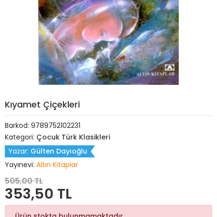
Kıyamet Çiçekleri
Barkod:
9789752102231
Kategori:
Çocuk Türk Klasikleri
Yazar:
Gülten Dayıoğlu
Yayınevi:
Altın Kitaplar
505,00 TL
353,50 TL
Ürün stokta bulunmamaktadır.