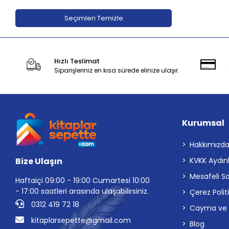
Adeda Yayınları
Seçimleri Temizle
Aden Yayıncılık
Aganta Yayınları
Hızlı Teslimat
Agapi Yayınları
Siparişleriniz en kısa sürede elinize ulaşır.
Aihao
Aile Yayınları
Akabe ahediyelik
Kurumsal
AKABE HEDİYELİK
Akademi Çocuk
Hakkımızd
Bize Ulaşın
KVKK Aydın
Akademi Çocuk - Funny Mat
Mesafeli S
Akademi Denizi Yayınları
Haftaiçi 09:00 - 19:00 Cumartesi 10:00
- 17:00 saatleri arasında ulaşabilirsiniz.
Çerez Polit
Akaşa Yayınları
0312 419 72 18
Cayma ve İp
Akçağ Yayınları
kitaplarsepette@gmail.com
Blog
Akil Yayınevi