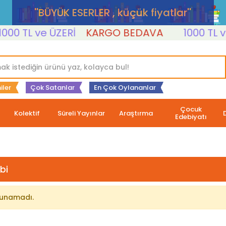
''BÜYÜK ESERLER , küçük fiyatlar''
00 TL ve ÜZERİ
KARGO BEDAVA
1000 TL ve 
iler
Çok Satanlar
En Çok Oylananlar
Çocuk
Kolektif
Süreli Yayınlar
Araştırma
Edebiyatı
bi
lunamadı.