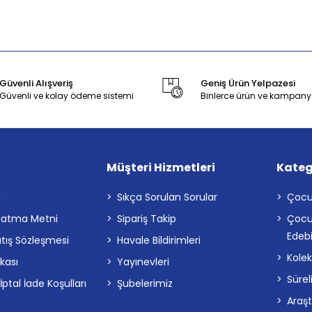
Güvenli Alışveriş
Geniş Ürün Yelpazesi
Güvenli ve kolay ödeme sistemi
Binlerce ürün ve kampany
Müşteri Hizmetleri
Kateg
a
Sıkça Sorulan Sorular
Çocu
latma Metni
Sipariş Takip
Çocu
Edebi
atış Sözleşmesi
Havale Bildirimleri
Kolek
ikası
Yayınevleri
Sürel
tal İade Koşulları
Şubelerimiz
Araş