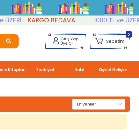
ÜZERİ
KARGO BEDAVA
1000 TL ve ÜZERİ
0
Giriş Yap
Sepetim
Üye Ol
Ders Kitapları
Edebiyat
Hobi
Kişisel Gelişim