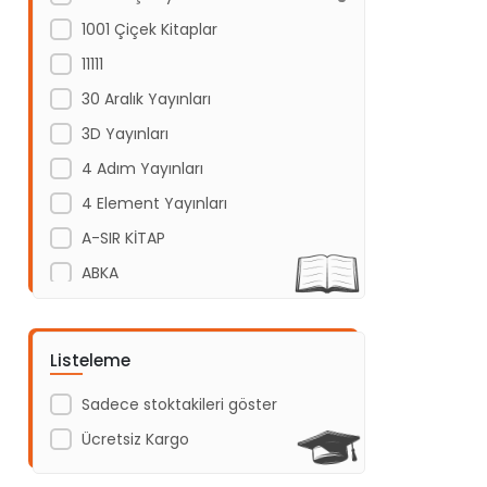
1001 Çiçek Kitaplar
11111
30 Aralık Yayınları
3D Yayınları
4 Adım Yayınları
4 Element Yayınları
A-SIR KİTAP
ABKA
Abm Yayınevi
Acayip Kitaplar
Listeleme
Acil Yayınları
Sadece stoktakileri göster
Açı Yayınları
Ücretsiz Kargo
ADAKÜLTÜR
Adam Yayınları