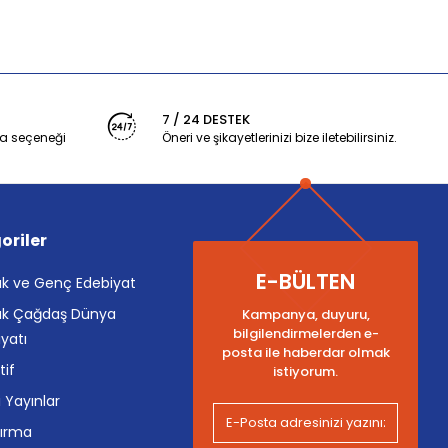
7 / 24 DESTEK
a seçeneği
Öneri ve şikayetlerinizi bize iletebilirsiniz.
oriler
E-BÜLTEN
k ve Genç Edebiyat
k Çağdaş Dünya
Kampanya, duyuru,
bilgilendirmelerden e-
yatı
posta ile haberdar olmak
tif
istiyorum.
i Yayınlar
tırma