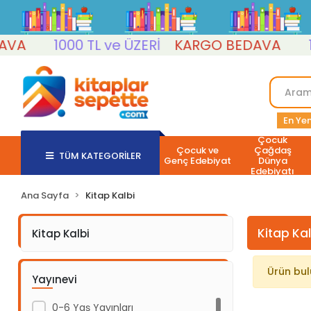
A
1000 TL ve ÜZERİ
KARGO BEDAVA
10
En Yen
Çocuk
Çocuk ve
Çağdaş
TÜM KATEGORİLER
Genç Edebiyat
Dünya
Edebiyatı
Ana Sayfa
Kitap Kalbi
Kitap Kal
Kitap Kalbi
Ürün bu
Yayınevi
0-6 Yaş Yayınları