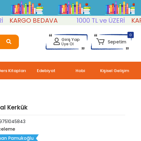
KARGO BEDAVA
1000 TL ve ÜZERİ
KARGO
0
Giriş Yap
Sepetim
Üye Ol
Ders Kitapları
Edebiyat
Hobi
Kişisel Gelişim
yal Kerkük
9751045843
celeme
an Pamukoğlu