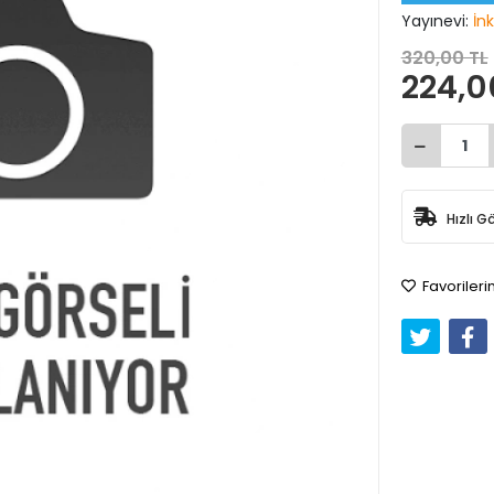
Yayınevi:
İnk
320,00 TL
224,0
Hızlı G
Favorileri