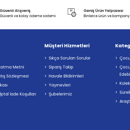
Güvenli Alışveriş
Geniş Ürün Yelpazesi
Güvenli ve kolay ödeme sistemi
Binlerce ürün ve kampany
Müşteri Hizmetleri
Kateg
a
Sıkça Sorulan Sorular
Çocu
latma Metni
Sipariş Takip
Çocu
Edebi
atış Sözleşmesi
Havale Bildirimleri
Kolek
ikası
Yayınevleri
Sürel
tal İade Koşulları
Şubelerimiz
Araş