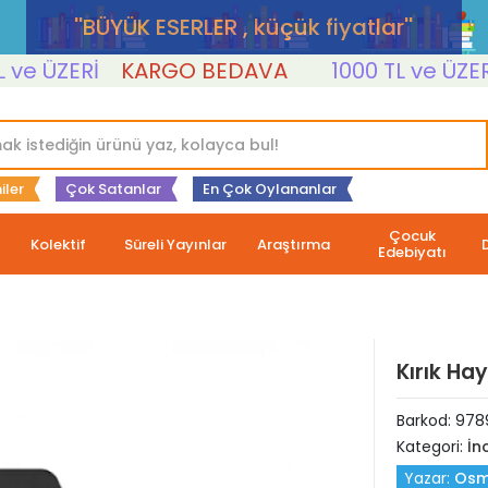
''BÜYÜK ESERLER , küçük fiyatlar''
 ÜZERİ
KARGO BEDAVA
1000 TL ve ÜZERİ
iler
Çok Satanlar
En Çok Oylananlar
Çocuk
Kolektif
Süreli Yayınlar
Araştırma
Edebiyatı
Kırık Ha
Barkod:
978
Kategori:
İn
Yazar:
Osm