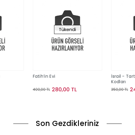
Tükendi
i
Fatih’in Evi
İsrail - Tar
Kodları
280,00 TL
2
400,00 TL
350,00 TL
le
Stokta Yok
Son Gezdikleriniz