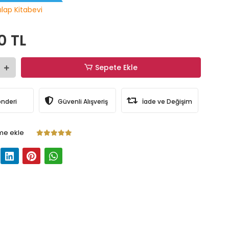
ılap Kitabevi
0 TL
Sepete Ekle
önderi
Güvenli Alışveriş
İade ve Değişim
me ekle