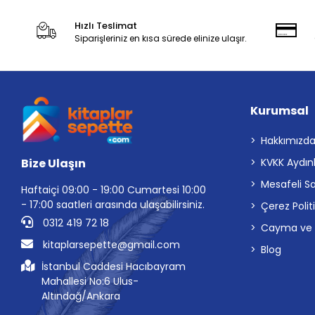
Hızlı Teslimat
Siparişleriniz en kısa sürede elinize ulaşır.
Kurumsal
Hakkımızd
Bize Ulaşın
KVKK Aydın
Mesafeli S
Haftaiçi 09:00 - 19:00 Cumartesi 10:00
- 17:00 saatleri arasında ulaşabilirsiniz.
Çerez Polit
0312 419 72 18
Cayma ve İp
kitaplarsepette@gmail.com
Blog
İstanbul Caddesi Hacıbayram
Mahallesi No:6 Ulus-
Altındağ/Ankara