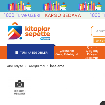
00 TL ve ÜZERİ
KARGO BEDAVA
1000 TL ve
En Yen
Çocuk
Çocuk ve
Çağdaş
TÜM KATEGORİLER
Genç Edebiyat
Dünya
Edebiyatı
Ana Sayfa
Araştırma
İnceleme