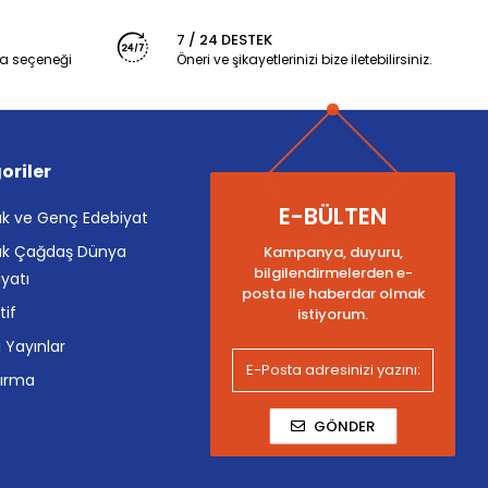
7 / 24 DESTEK
a seçeneği
Öneri ve şikayetlerinizi bize iletebilirsiniz.
oriler
E-BÜLTEN
k ve Genç Edebiyat
k Çağdaş Dünya
Kampanya, duyuru,
bilgilendirmelerden e-
yatı
posta ile haberdar olmak
tif
istiyorum.
i Yayınlar
tırma
GÖNDER