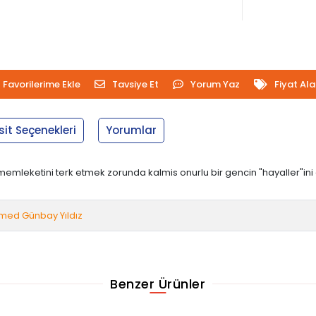
Favorilerime Ekle
Tavsiye Et
Yorum Yaz
Fiyat Al
sit Seçenekleri
Yorumlar
, memleketini terk etmek zorunda kalmis onurlu bir gencin "hayaller"i
med Günbay Yıldız
Benzer Ürünler