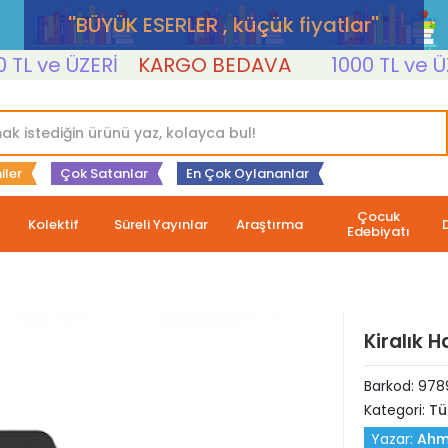
''BÜYÜK ESERLER , küçük fiyatlar''
 ve ÜZERİ
KARGO BEDAVA
1000 TL ve ÜZERİ
iler
Çok Satanlar
En Çok Oylananlar
Çocuk
Kolektif
Süreli Yayınlar
Araştırma
Edebiyatı
Kiralık H
Barkod:
978
Kategori:
Tü
Yazar:
Ahm