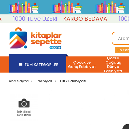
1000 TL ve ÜZERİ
KARGO BEDAVA
1000 TL
En Yen
Çocuk
Çocuk ve
Çağdaş
TÜM KATEGORİLER
Genç Edebiyat
Dünya
Edebiyatı
Ana Sayfa
Edebiyat
Türk Edebiyatı