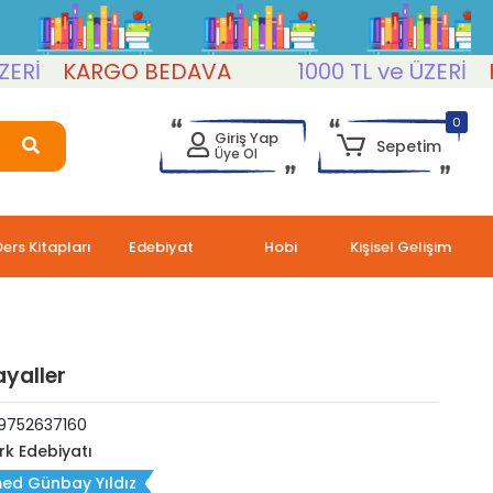
KARGO BEDAVA
1000 TL ve ÜZERİ
KAR
0
Giriş Yap
Sepetim
Üye Ol
Ders Kitapları
Edebiyat
Hobi
Kişisel Gelişim
ayaller
9752637160
rk Edebiyatı
ed Günbay Yıldız