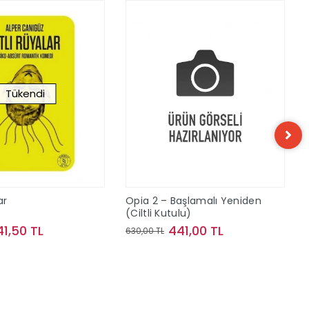
Tükendi
ar
Opia 2 – Başlamalı Yeniden
(Ciltli Kutulu)
41,50 TL
441,00 TL
630,00 TL
Stokta Yok
Sepete Ekle