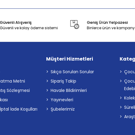
Güvenli Alışveriş
Geniş Ürün Yelpazesi
Güvenli ve kolay ödeme sistemi
Binlerce ürün ve kampany
Müşteri Hizmetleri
Kateg
a
Sıkça Sorulan Sorular
Çocu
latma Metni
Sipariş Takip
Çocu
Edebi
atış Sözleşmesi
Havale Bildirimleri
Kolek
ikası
Yayınevleri
Sürel
tal İade Koşulları
Şubelerimiz
Araş