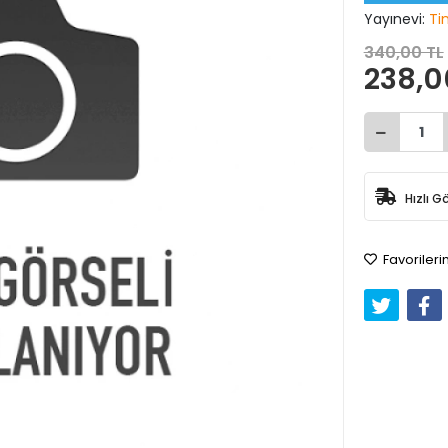
Yayınevi:
Ti
340,00 TL
238,0
Hızlı G
Favorileri