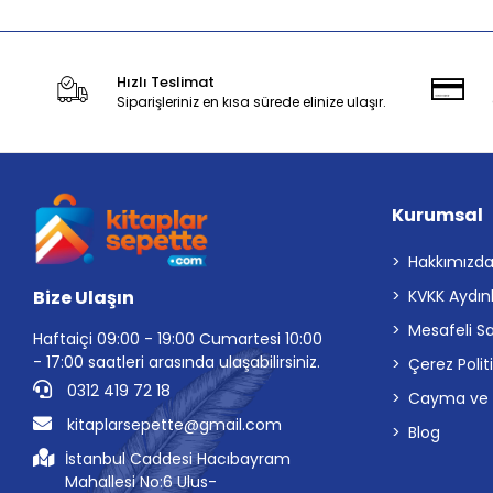
Hızlı Teslimat
Siparişleriniz en kısa sürede elinize ulaşır.
Kurumsal
Hakkımızd
Bize Ulaşın
KVKK Aydın
Mesafeli S
Haftaiçi 09:00 - 19:00 Cumartesi 10:00
- 17:00 saatleri arasında ulaşabilirsiniz.
Çerez Polit
0312 419 72 18
Cayma ve İp
kitaplarsepette@gmail.com
Blog
İstanbul Caddesi Hacıbayram
Mahallesi No:6 Ulus-