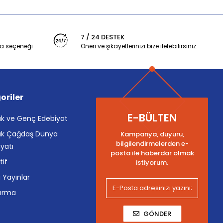
7 / 24 DESTEK
a seçeneği
Öneri ve şikayetlerinizi bize iletebilirsiniz.
oriler
E-BÜLTEN
k ve Genç Edebiyat
k Çağdaş Dünya
Kampanya, duyuru,
bilgilendirmelerden e-
yatı
posta ile haberdar olmak
tif
istiyorum.
i Yayınlar
tırma
GÖNDER