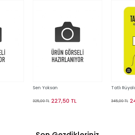
Sen Yoksan
Tatlı Rüyal
227,50 TL
2
325,00 TL
345,00 TL
le
Sepete Ekle
Son Gezdikleriniz