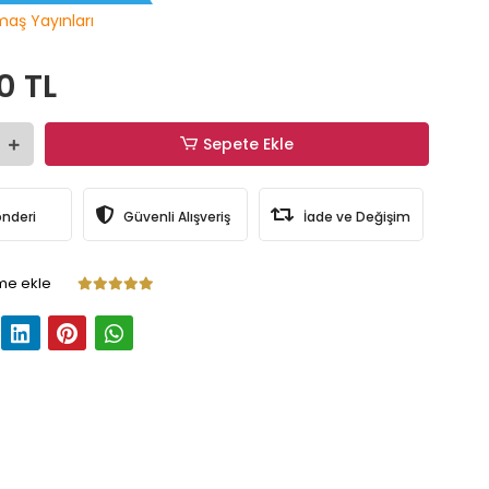
maş Yayınları
0 TL
Sepete Ekle
önderi
Güvenli Alışveriş
İade ve Değişim
me ekle