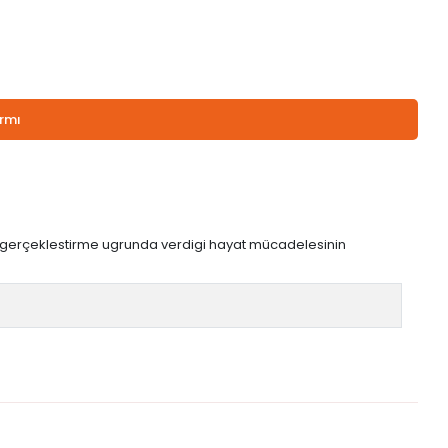
armı
ni gerçeklestirme ugrunda verdigi hayat mücadelesinin