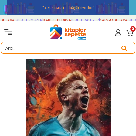
''BÜYÜK ESERLER , küçük fiyatlar''
BEDAVA
1000 TL ve ÜZERİ
KARGO BEDAVA
1000 TL ve ÜZERİ
KARGO BEDAVA
1000 T
0