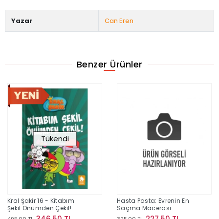
Yazar
Can Eren
Benzer Ürünler
Tükendi
Kral Şakir 16 - Kitabım
Hasta Pasta: Evrenin En
Şekil Önümden Çekil!
Saçma Macerası
(Ciltli)
346,50 TL
227,50 TL
495,00 TL
325,00 TL