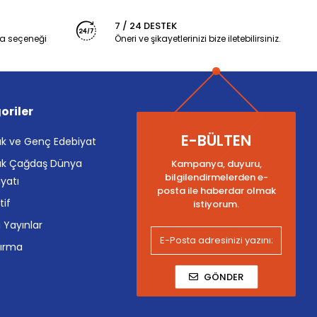
7 / 24 DESTEK
a seçeneği
Öneri ve şikayetlerinizi bize iletebilirsiniz.
oriler
E-BÜLTEN
k ve Genç Edebiyat
k Çağdaş Dünya
Kampanya, duyuru,
bilgilendirmelerden e-
yatı
posta ile haberdar olmak
tif
istiyorum.
i Yayınlar
tırma
GÖNDER