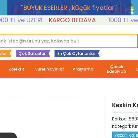
''BÜYÜK ESERLER , küçük fiyatlar''
TL ve ÜZERİ
KARGO BEDAVA
1000 TL ve ÜZ
iler
Çok Satanlar
En Çok Oylananlar
Çocuk
Kolektif
Süreli Yayınlar
Araştırma
Edebiyatı
Keskin K
Barkod:
869
Kategori:
Kı
Yazar:
Kole