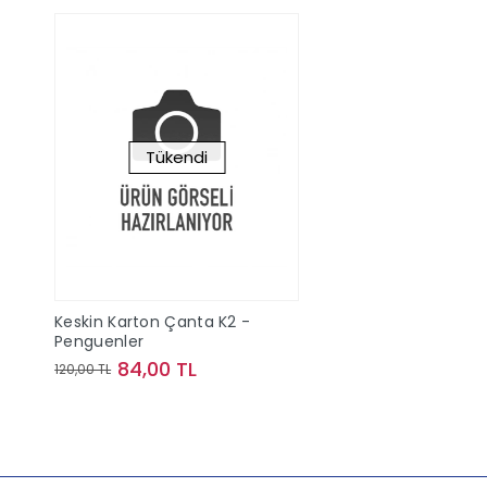
Tükendi
Keskin Karton Çanta K2 -
Penguenler
84,00 TL
120,00 TL
Stokta Yok