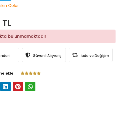
skin Color
 TL
okta bulunmamaktadır.
önderi
Güvenli Alışveriş
İade ve Değişim
me ekle