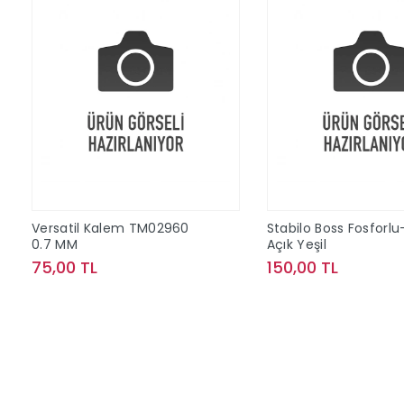
Versatil Kalem TM02960
Stabilo Boss Fosforlu
0.7 MM
Açık Yeşil
75,00 TL
150,00 TL
Sepete Ekle
Sepete Ek