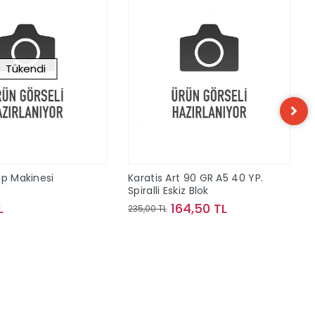
Tükendi
ap Makinesi
Karatis Art 90 GR A5 40 YP.
Spiralli Eskiz Blok
L
164,50 TL
235,00 TL
Stokta Yok
Sepete Ekle