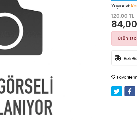
Yayınevi:
Ke
120,00 TL
84,00
Ürün st
Hızlı G
Favorileri