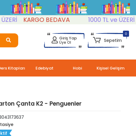
ERİ
KARGO BEDAVA
1000 TL ve ÜZERİ
K
0
Giriş Yap
Sepetim
Üye Ol
Ders Kitapları
Edebiyat
Hobi
Kişisel Gelişim
arton Çanta K2 - Penguenler
3043173637
rtasiye
ktif