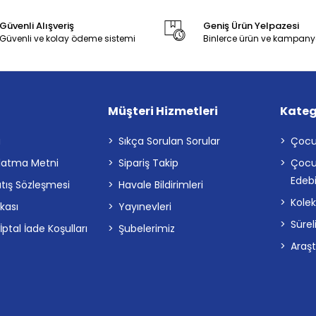
Güvenli Alışveriş
Geniş Ürün Yelpazesi
Güvenli ve kolay ödeme sistemi
Binlerce ürün ve kampany
Müşteri Hizmetleri
Kateg
a
Sıkça Sorulan Sorular
Çocu
latma Metni
Sipariş Takip
Çocu
Edebi
atış Sözleşmesi
Havale Bildirimleri
Kolek
ikası
Yayınevleri
Sürel
tal İade Koşulları
Şubelerimiz
Araş