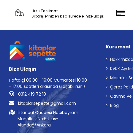
Hızlı Teslimat
Siparişleriniz en kısa sürede elinize ulaşır.
Kurumsal
Hakkımızd
Bize Ulaşın
KVKK Aydın
Mesafeli S
Haftaiçi 09:00 - 19:00 Cumartesi 10:00
- 17:00 saatleri arasında ulaşabilirsiniz.
Çerez Polit
0312 419 72 18
Cayma ve İp
kitaplarsepette@gmail.com
Blog
İstanbul Caddesi Hacıbayram
Mahallesi No:6 Ulus-
Altındağ/Ankara