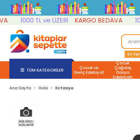
1000 TL ve ÜZERİ
KARGO BEDAVA
1000 
En Yen
Çocuk
Çocuk ve
Çağdaş
TÜM KATEGORİLER
Genç Edebiyat
Dünya
Edebiyatı
Ana Sayfa
Hobi
Kırtasiye