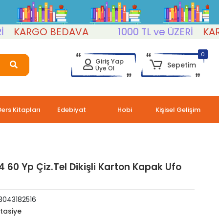
KARGO BEDAVA
1000 TL ve ÜZERİ
KARG
0
Giriş Yap
Sepetim
Üye Ol
Ders Kitapları
Edebiyat
Hobi
Kişisel Gelişim
4 60 Yp Çiz.Tel Dikişli Karton Kapak Ufo
3043182516
rtasiye