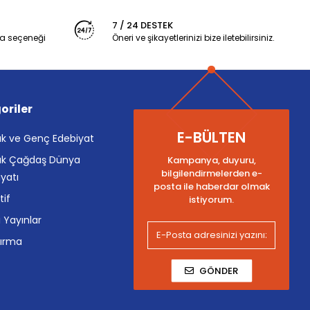
7 / 24 DESTEK
a seçeneği
Öneri ve şikayetlerinizi bize iletebilirsiniz.
oriler
E-BÜLTEN
k ve Genç Edebiyat
k Çağdaş Dünya
Kampanya, duyuru,
bilgilendirmelerden e-
yatı
posta ile haberdar olmak
tif
istiyorum.
i Yayınlar
tırma
GÖNDER