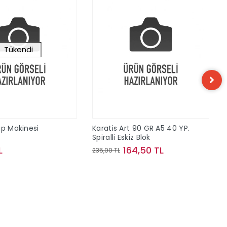
Tükendi
ap Makinesi
Karatis Art 90 GR A5 40 YP.
Spiralli Eskiz Blok
L
164,50 TL
235,00 TL
Stokta Yok
Sepete Ekle