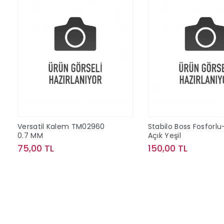
Versatil Kalem TM02960
Stabilo Boss Fosforlu
0.7 MM
Açık Yeşil
75,00 TL
150,00 TL
Sepete Ekle
Sepete Ek