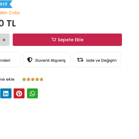
ktif
skin Color
0 TL
Sepete Ekle
önderi
Güvenli Alışveriş
İade ve Değişim
me ekle