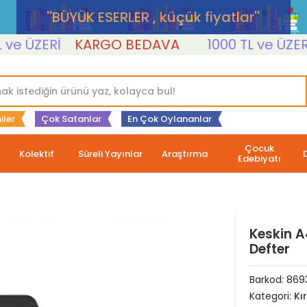
''BÜYÜK ESERLER , küçük fiyatlar''
e ÜZERİ
KARGO BEDAVA
1000 TL ve ÜZERİ
iler
Çok Satanlar
En Çok Oylananlar
Çocuk
Kolektif
Süreli Yayınlar
Araştırma
Edebiyatı
Keskin A
Defter
Barkod:
869
Kategori:
Kı