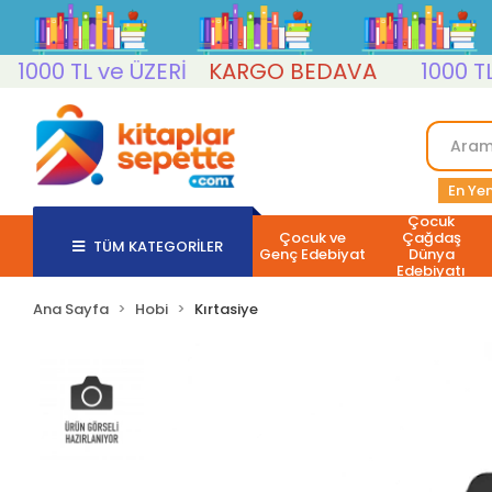
000 TL ve ÜZERİ
KARGO BEDAVA
1000 TL v
En Yen
Çocuk
Çocuk ve
Çağdaş
TÜM KATEGORİLER
Genç Edebiyat
Dünya
Edebiyatı
Ana Sayfa
Hobi
Kırtasiye