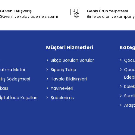
Güvenli Alışveriş
Geniş Ürün Yelpazesi
Güvenli ve kolay ödeme sistemi
Binlerce ürün ve kampany
Müşteri Hizmetleri
Kateg
a
Sıkça Sorulan Sorular
Çocu
latma Metni
Sipariş Takip
Çocu
Edebi
atış Sözleşmesi
Havale Bildirimleri
Kolek
ikası
Yayınevleri
Sürel
tal İade Koşulları
Şubelerimiz
Araş