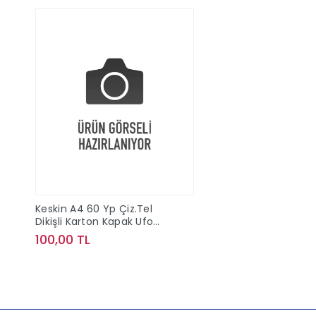
Keskin A4 60 Yp Çiz.Tel
Dikişli Karton Kapak Ufo
Defter
100,00 TL
Sepete Ekle