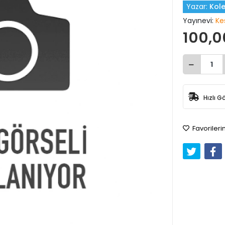
Yazar:
Kole
Yayınevi:
Ke
100,0
Hızlı G
Favorileri