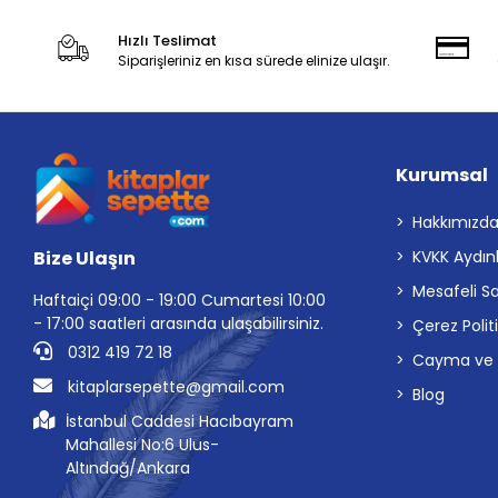
Hızlı Teslimat
Siparişleriniz en kısa sürede elinize ulaşır.
Kurumsal
Hakkımızd
Bize Ulaşın
KVKK Aydın
Mesafeli S
Haftaiçi 09:00 - 19:00 Cumartesi 10:00
- 17:00 saatleri arasında ulaşabilirsiniz.
Çerez Polit
0312 419 72 18
Cayma ve İp
kitaplarsepette@gmail.com
Blog
İstanbul Caddesi Hacıbayram
Mahallesi No:6 Ulus-
Altındağ/Ankara