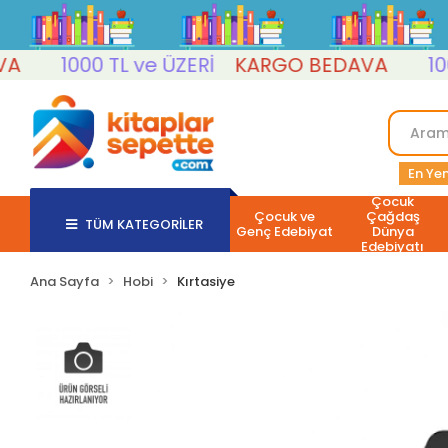
1000 TL ve ÜZERİ
KARGO BEDAVA
1000 
En Yen
Çocuk
Çocuk ve
Çağdaş
TÜM KATEGORİLER
Genç Edebiyat
Dünya
Edebiyatı
Ana Sayfa
Hobi
Kırtasiye