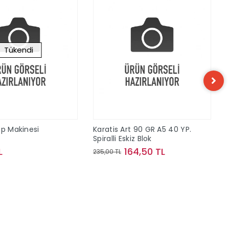
Tükendi
ap Makinesi
Karatis Art 90 GR A5 40 YP.
Spiralli Eskiz Blok
L
164,50 TL
235,00 TL
Stokta Yok
Sepete Ekle