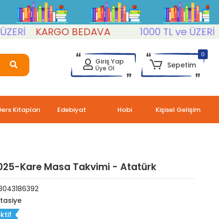
Rİ
KARGO BEDAVA
1000 TL ve ÜZERİ
K
0
Giriş Yap
Sepetim
Üye Ol
Ders Kitapları
Edebiyat
Hobi
Kişisel Gelişim
025-Kare Masa Takvimi - Atatürk
3043186392
rtasiye
ktif