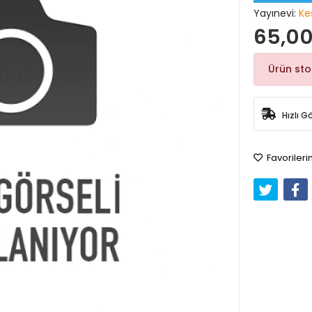
Yayınevi:
Ke
65,00
Ürün st
Hızlı G
Favorileri