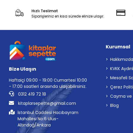
Hızlı Teslimat
Siparişleriniz en kısa sürede elinize ulaşır.
Kurumsal
Hakkımızd
Bize Ulaşın
KVKK Aydın
Mesafeli S
Haftaiçi 09:00 - 19:00 Cumartesi 10:00
- 17:00 saatleri arasında ulaşabilirsiniz.
Çerez Polit
0312 419 72 18
Cayma ve İp
kitaplarsepette@gmail.com
Blog
İstanbul Caddesi Hacıbayram
Mahallesi No:6 Ulus-
Altındağ/Ankara