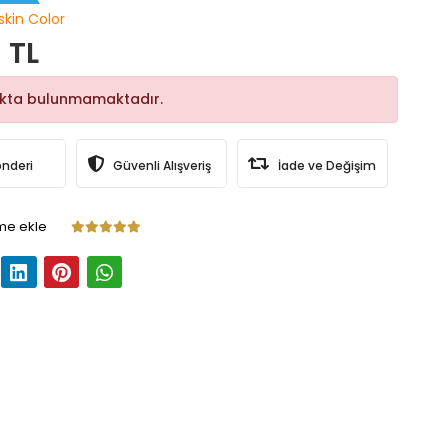
skin Color
 TL
okta bulunmamaktadır.
önderi
Güvenli Alışveriş
İade ve Değişim
me ekle