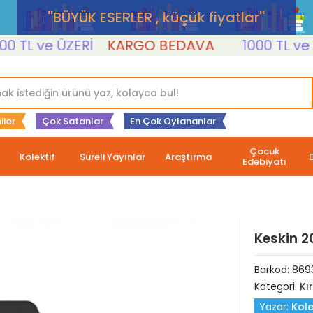
''BÜYÜK ESERLER , küçük fiyatlar''
TL ve ÜZERİ
KARGO BEDAVA
1000 TL ve ÜZE
iler
Çok Satanlar
En Çok Oylananlar
Çocuk
Kolektif
Süreli Yayınlar
Araştırma
Edebiyatı
Keskin 2
Barkod:
869
Kategori:
Kı
Yazar:
Kole