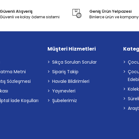
Güvenli Alışveriş
Geniş Ürün Yelpazesi
Güvenli ve kolay ödeme sistemi
Binlerce ürün ve kampany
Müşteri Hizmetleri
Kateg
a
Sıkça Sorulan Sorular
Çocu
latma Metni
Sipariş Takip
Çocu
Edebi
atış Sözleşmesi
Havale Bildirimleri
Kolek
ikası
Yayınevleri
Sürel
tal İade Koşulları
Şubelerimiz
Araş