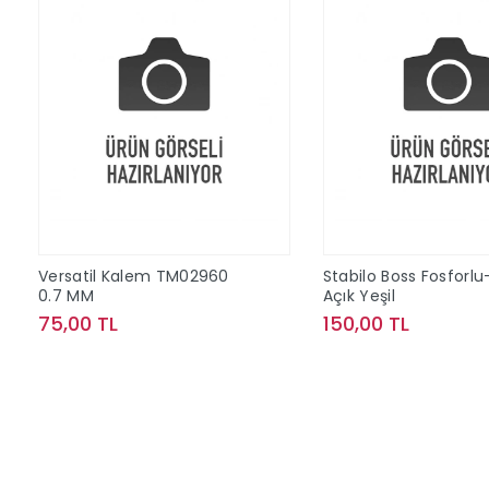
Versatil Kalem TM02960
Stabilo Boss Fosforlu
0.7 MM
Açık Yeşil
75,00 TL
150,00 TL
Sepete Ekle
Sepete Ek