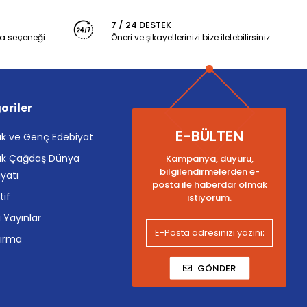
7 / 24 DESTEK
a seçeneği
Öneri ve şikayetlerinizi bize iletebilirsiniz.
oriler
E-BÜLTEN
k ve Genç Edebiyat
k Çağdaş Dünya
Kampanya, duyuru,
bilgilendirmelerden e-
yatı
posta ile haberdar olmak
tif
istiyorum.
i Yayınlar
tırma
GÖNDER