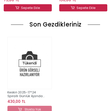
Sepete Ekle
Sepete Ekle
Son Gezdikleriniz
Tükendi
Keskin 2025-17*24
Spiralli Günlük Ajanda
- Yeşil
430,00 TL
Stokta Yok