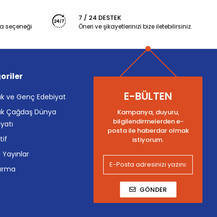
7 / 24 DESTEK
a seçeneği
Öneri ve şikayetlerinizi bize iletebilirsiniz.
oriler
E-BÜLTEN
k ve Genç Edebiyat
k Çağdaş Dünya
Kampanya, duyuru,
bilgilendirmelerden e-
yatı
posta ile haberdar olmak
tif
istiyorum.
i Yayınlar
tırma
GÖNDER