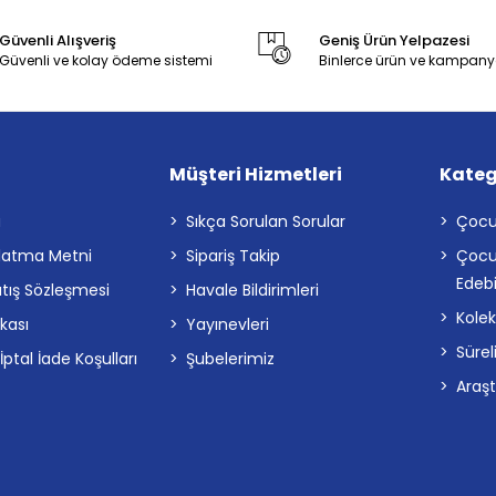
Güvenli Alışveriş
Geniş Ürün Yelpazesi
Güvenli ve kolay ödeme sistemi
Binlerce ürün ve kampany
Müşteri Hizmetleri
Kateg
a
Sıkça Sorulan Sorular
Çocu
latma Metni
Sipariş Takip
Çocu
Edebi
atış Sözleşmesi
Havale Bildirimleri
Kolek
ikası
Yayınevleri
Sürel
tal İade Koşulları
Şubelerimiz
Araş