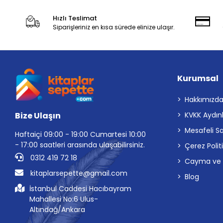
Hızlı Teslimat
Siparişleriniz en kısa sürede elinize ulaşır.
Kurumsal
Hakkımızd
Bize Ulaşın
KVKK Aydın
Mesafeli S
Haftaiçi 09:00 - 19:00 Cumartesi 10:00
- 17:00 saatleri arasında ulaşabilirsiniz.
Çerez Polit
0312 419 72 18
Cayma ve İp
kitaplarsepette@gmail.com
Blog
İstanbul Caddesi Hacıbayram
Mahallesi No:6 Ulus-
Altındağ/Ankara