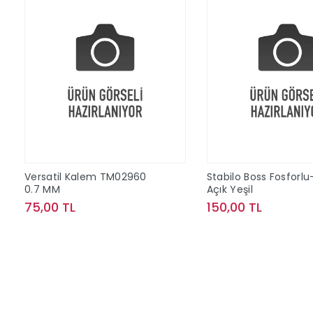
Versatil Kalem TM02960
Stabilo Boss Fosforlu
0.7 MM
Açık Yeşil
75,00 TL
150,00 TL
Sepete Ekle
Sepete Ek