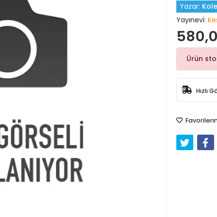
Yazar:
Kole
Yayınevi:
Ke
580,0
Ürün st
Hızlı G
Favorileri