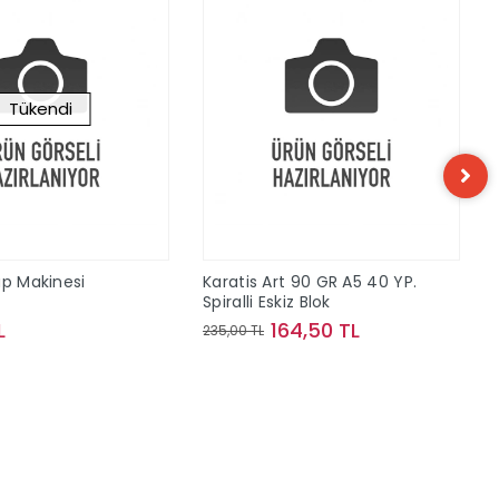
Tükendi
ap Makinesi
Karatis Art 90 GR A5 40 YP.
Spiralli Eskiz Blok
L
164,50 TL
235,00 TL
Stokta Yok
Sepete Ekle