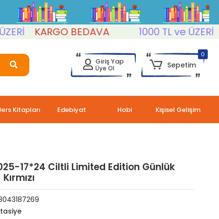
Rİ
KARGO BEDAVA
1000 TL ve ÜZERİ
KA
0
Giriş Yap
Sepetim
Üye Ol
Ders Kitapları
Edebiyat
Hobi
Kişisel Gelişim
025-17*24 Ciltli Limited Edition Günlük
 Kırmızı
3043187269
rtasiye