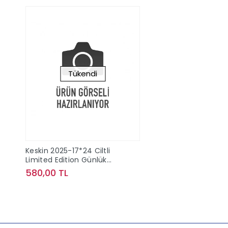
Tükendi
Keskin 2025-17*24 Ciltli
Limited Edition Günlük
Ajanda - Kırmızı
580,00 TL
Stokta Yok