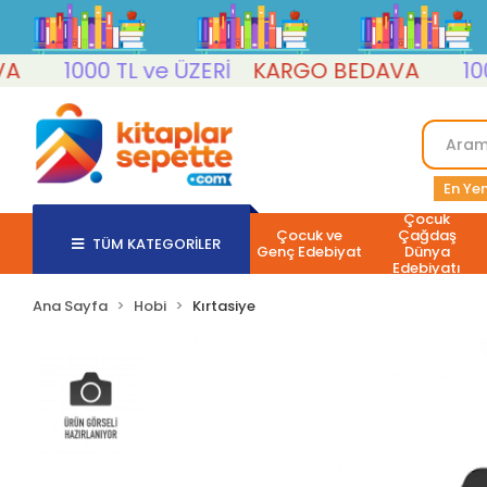
1000 TL ve ÜZERİ
KARGO BEDAVA
1000 T
En Yen
Çocuk
Çocuk ve
Çağdaş
TÜM KATEGORİLER
Genç Edebiyat
Dünya
Edebiyatı
Ana Sayfa
Hobi
Kırtasiye