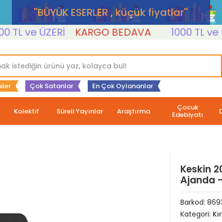
''BÜYÜK ESERLER , küçük fiyatlar''
L ve ÜZERİ
KARGO BEDAVA
1000 TL ve ÜZE
iler
Çok Satanlar
En Çok Oylananlar
Çocuk
Kolektif
Süreli Yayınlar
Araştırma
Edebiyatı
Keskin 2
Ajanda -
Barkod:
869
Kategori:
Kı