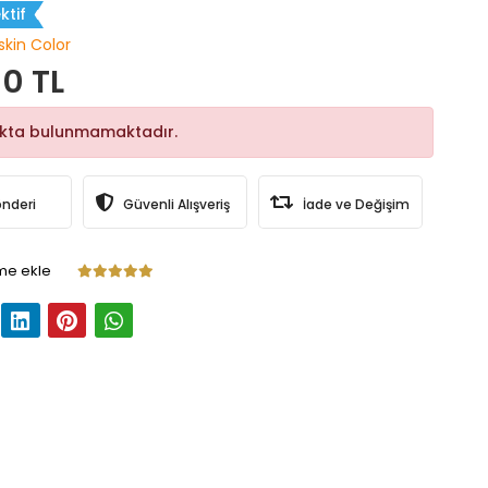
ktif
skin Color
0 TL
okta bulunmamaktadır.
önderi
Güvenli Alışveriş
İade ve Değişim
me ekle