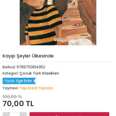
Kayıp Şeyler Ülkesinde
Barkod:
9789750814952
Kategori:
Çocuk Türk Klasikleri
Yazar:
Ege Erim
Yayınevi:
Yapı Kredi Yayınları
100,00 TL
70,00 TL