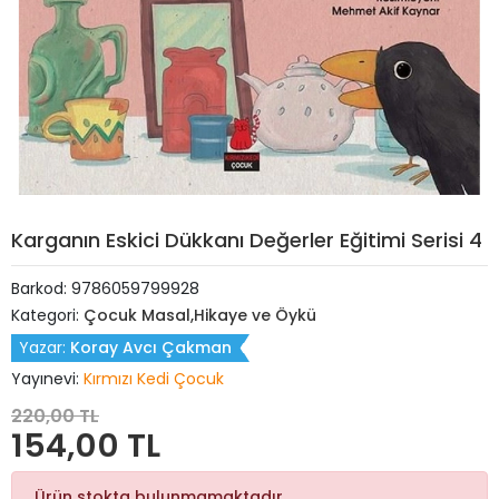
Karganın Eskici Dükkanı Değerler Eğitimi Serisi 4
Barkod:
9786059799928
Kategori:
Çocuk Masal,Hikaye ve Öykü
Yazar:
Koray Avcı Çakman
Yayınevi:
Kırmızı Kedi Çocuk
220,00 TL
154,00 TL
Ürün stokta bulunmamaktadır.