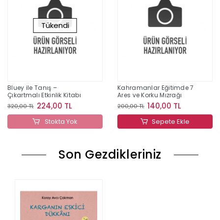
Tükendi
Bluey ile Tanış –
Kahramanlar Eğitimde 7
Çıkartmalı Etkinlik Kitabı
Ares ve Korku Mızrağı
224,00 TL
140,00 TL
320,00 TL
200,00 TL
Stokta Yok
Sepete Ekle
Son Gezdikleriniz