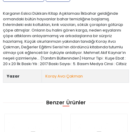
Karganın Eskici Dükkanı Kitap Açıklaması İlkbahar geldiğinde
ormandaki bütün hayvanlar bahar temizliğine başlamış.
Evlerindeki eski koltukları, kırık vazoları, sökük çorapları götürüp
çöpe atmışlar. Onların bu halini gören karga, neden eşyalarını
çöpe attıklarını anlayamamış ve arkadaşlarına bir sürpriz
hazırlamış. Küçük okurlarımızın yakından tanıdığı Koray Avcı
Çakman, Değerler Eğitimi Serisi’nin dördüncü kitabında tutumlu
olmayı çok eğlenceli bir öyküyle anlatıyor. Mehmet Akif Kaynar’ın
neşeli çizimleriyle... (Tanıtım Bülteninden) Hamur Tipi : Kuşe Ebat :
20 x 20 İlk Baskı Yılı : 2017 Baskı Sayısı : 5. Basım Medya Cinsi : Ciltsiz
Yazar
Koray Avcı Çakman
Benzer Ürünler