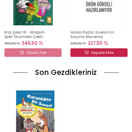
Kral Şakir 16 - Kitabım
Hasta Pasta: Evrenin En
Şekil Önümden Çekil!
Saçma Macerası
(Ciltli)
346,50 TL
227,50 TL
495,00 TL
325,00 TL
Stokta Yok
Sepete Ekle
Son Gezdikleriniz