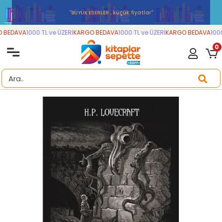
''BÜYÜK ESERLER , küçük fiyatlar''
BEDAVA
1000 TL ve ÜZERİ
KARGO BEDAVA
1000 TL ve ÜZERİ
KARGO BEDAVA
1000 
0