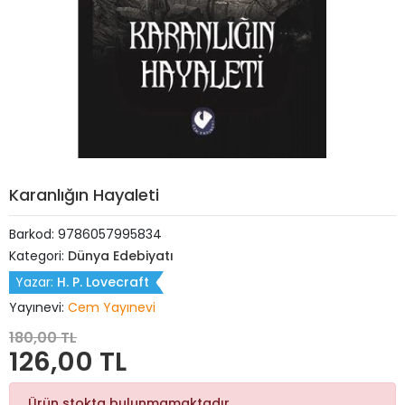
Karanlığın Hayaleti
Barkod:
9786057995834
Kategori:
Dünya Edebiyatı
Yazar:
H. P. Lovecraft
Yayınevi:
Cem Yayınevi
180,00 TL
126,00 TL
Ürün stokta bulunmamaktadır.