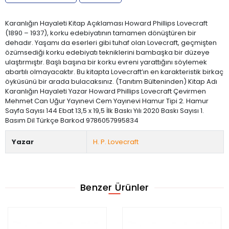
Karanlığın Hayaleti Kitap Açıklaması Howard Phillips Lovecraft
(1890 – 1937), korku edebiyatının tamamen dönüştüren bir
dehadır. Yaşamı da eserleri gibi tuhaf olan Lovecraft, geçmişten
özümsediği korku edebiyatı tekniklerini bambaşka bir düzeye
ulaştırmıştır. Başlı başına bir korku evreni yarattığını söylemek
abartılı olmayacaktır. Bu kitapta Lovecraft’ın en karakteristik birkaç
öyküsünü bir arada bulacaksınız. (Tanıtım Bülteninden) Kitap Adı
Karanlığın Hayaleti Yazar Howard Phillips Lovecraft Çevirmen
Mehmet Can Uğur Yayınevi Cem Yayınevi Hamur Tipi 2. Hamur
Sayfa Sayısı 144 Ebat 13,5 x 19,5 İlk Baskı Yılı 2020 Baskı Sayısı 1.
Basım Dil Türkçe Barkod 9786057995834
Yazar
H. P. Lovecraft
Benzer Ürünler