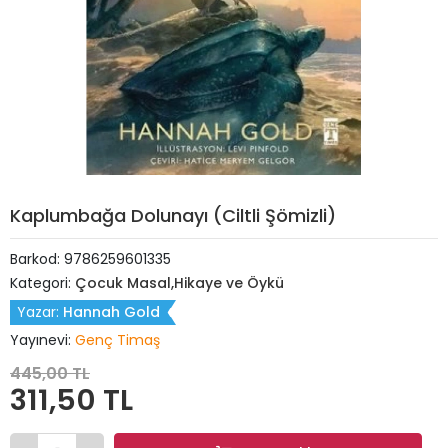
Kaplumbağa Dolunayı (Ciltli Şömizli)
Barkod:
9786259601335
Kategori:
Çocuk Masal,Hikaye ve Öykü
Yazar:
Hannah Gold
Yayınevi:
Genç Timaş
445,00 TL
311,50 TL