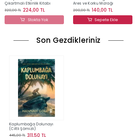
Çıkartmalı Etkinlik Kitabı
Ares ve Korku Mızrağı
224,00 TL
140,00 TL
320,00 TL
200,00 TL
Stokta Yok
Sepete Ekle
Son Gezdikleriniz
Kaplumbağa Dolunayı
(Ciltli Şömizli)
311,50 TL
445,00 TL