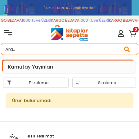
''BÜYÜK ESERLER , küçük fiyatlar''
GO BEDAVA
1000 TL ve ÜZERİ
KARGO BEDAVA
1000 TL ve ÜZERİ
KARGO BEDAVA
1
0
Kamutay Yayınları
Filtreleme
Sıralama
Ürün bulunamadı.
Hızlı Teslimat