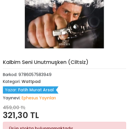
Kalbim Seni Unutmuşken (Ciltsiz)
Barkod:
9786057583949
Kategori:
Wattpad
Yazar:
Fatih Murat Arsal
Yayınevi:
Ephesus Yayınları
459,00 TL
321,30 TL
Ürün stokta bulunmamaktadır.