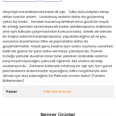
Geçmişin karanlıklarında kalan ilk aşk… Tutku dolu kalpten silinip
atılan özel bir adam… Unutulmuş anılarla daha da güçlenmiş
çekici bir kadın… Yeniden kurulmuş tehlikeli ama güzel bir hayat…
Bir erkeği yeniden sevemeyecek kadar aldatılmışsanız, kalbinizin
yine aynı tutkuyla çarpmasından korkuyorsanız, üstelik de benzer
bir başka adamla karşılaşmışsanız, yapabileceğiniz en iyi şey,
savunma duvarlarınızı öfke ve pişmanlıkla daha da
güçlendirmektir. Hayat genç kadına aynı acıtıcı oyununu oynarken
belki de gizlice bir şans daha vermeye çabalıyordu. Özenle
ördüğü yalnızlık duvarları birer birer yıkılırken ardındaki adama
karşı koyamayacağını çabucak öğrendi. Akıl unutsa da kalp
unutamıyordu… Zamanın külleriyle örtülmüş bir aşk için, tüm gönül
pencerelerini ardına kadar açacağınız, tutku rüzgârlarıyla alev
alması için dua edeceğiniz bir FMArsal romanı daha! (Tanıtım
Bülteninden)
Yazar
Fatih Murat Arsal
Benzer Ürünler