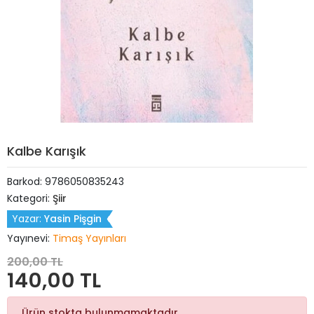
Kalbe Karışık
Barkod:
9786050835243
Kategori:
Şiir
Yazar:
Yasin Pişgin
Yayınevi:
Timaş Yayınları
200,00 TL
140,00 TL
Ürün stokta bulunmamaktadır.