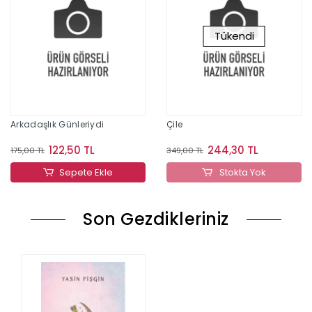
Tükendi
Arkadaşlık Günleriydi
Çile
122,50 TL
244,30 TL
175,00 TL
349,00 TL
Sepete Ekle
Stokta Yok
Son Gezdikleriniz