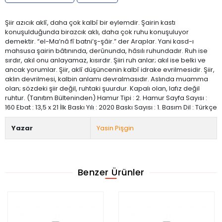
Şiir azıcık aklî, daha çok kalbî bir eylemdir. Şairin kastı
konuşulduğunda birazcık aklı, daha çok ruhu konuşuluyor
demektir. “el-Ma’nâ fî batni’ş-şâir.” der Araplar. Yani kasd-ı
mahsusa şairin bâtınında, derûnunda, hâsılı ruhundadır. Ruh ise
sırdır, akıl onu anlayamaz, kısırdır. Şiiri ruh anlar; akıl ise belki ve
ancak yorumlar. Şiir, aklî düşüncenin kalbî idrake evrilmesidir. Şiir,
aklın devrilmesi, kalbin anlamı devralmasıdır. Aslında muamma
olan; sözdeki şiir değil, ruhtaki şuurdur. Kapalı olan, lafız değil
ruhtur. (Tanıtım Bülteninden) Hamur Tipi : 2. Hamur Sayfa Sayısı :
160 Ebat : 13,5 x 21 İlk Baskı Yılı : 2020 Baskı Sayısı : 1. Basım Dil : Türkçe
Yazar
Yasin Pişgin
Benzer Ürünler