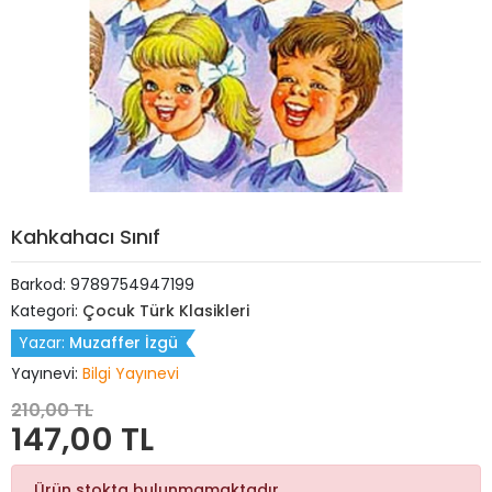
Kahkahacı Sınıf
Barkod:
9789754947199
Kategori:
Çocuk Türk Klasikleri
Yazar:
Muzaffer İzgü
Yayınevi:
Bilgi Yayınevi
210,00 TL
147,00 TL
Ürün stokta bulunmamaktadır.