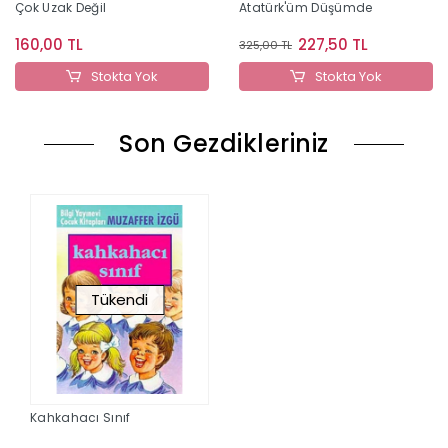
Çok Uzak Değil
Atatürk'üm Düşümde
160,00 TL
227,50 TL
325,00 TL
Stokta Yok
Stokta Yok
Son Gezdikleriniz
Tükendi
Kahkahacı Sınıf