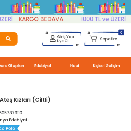
KARGO BEDAVA
1000 TL ve ÜZERİ
KAR
0
Giriş Yap
Sepetim
Üye Ol
Ders Kitapları
Edebiyat
Hobi
Kişisel Gelişim
Ateş Kızları (Ciltli)
6057879110
nya Edebiyatı
co Polo