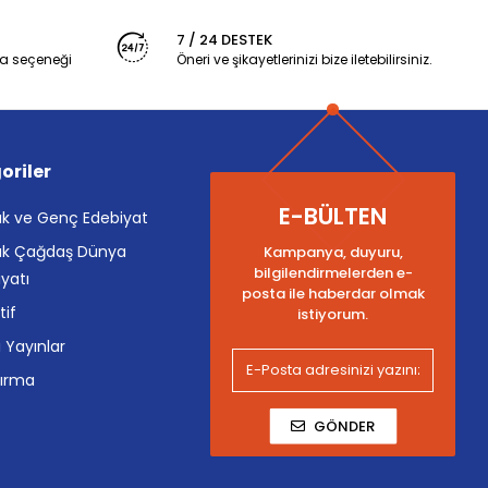
7 / 24 DESTEK
a seçeneği
Öneri ve şikayetlerinizi bize iletebilirsiniz.
oriler
E-BÜLTEN
k ve Genç Edebiyat
k Çağdaş Dünya
Kampanya, duyuru,
bilgilendirmelerden e-
yatı
posta ile haberdar olmak
tif
istiyorum.
i Yayınlar
tırma
GÖNDER