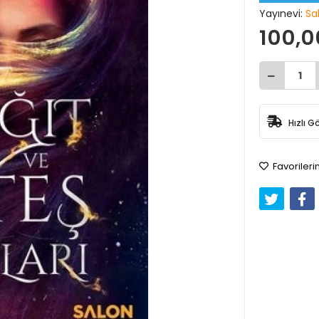
Yayınevi:
Sa
100,0
Hızlı G
Favorileri