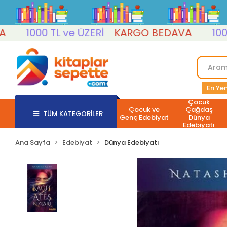
1000 TL ve ÜZERİ
KARGO BEDAVA
1000 TL
En Yen
Çocuk
Çocuk ve
Çağdaş
TÜM KATEGORİLER
Genç Edebiyat
Dünya
Edebiyatı
Ana Sayfa
Edebiyat
Dünya Edebiyatı