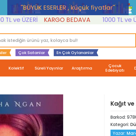
''BÜYÜK ESERLER , küçük fiyatlar''
 ve ÜZERİ
KARGO BEDAVA
1000 TL ve ÜZERİ
iler
Çok Satanlar
En Çok Oylananlar
Çocuk
Kolektif
Süreli Yayınlar
Araştırma
Edebiyatı
Kağıt ve 
Barkod:
978
Kategori:
Dü
Yazar:
Mar