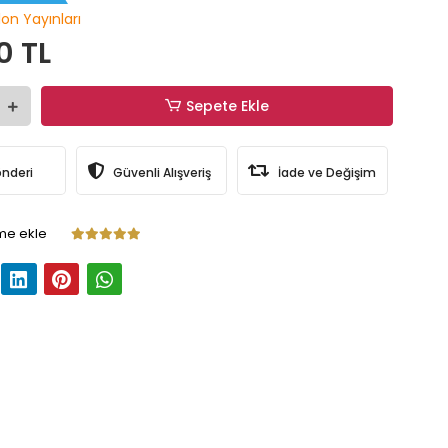
lon Yayınları
0 TL
Sepete Ekle
önderi
Güvenli Alışveriş
İade ve Değişim
me ekle