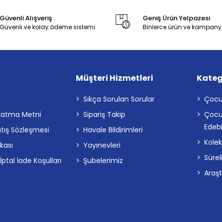
Güvenli Alışveriş
Geniş Ürün Yelpazesi
Güvenli ve kolay ödeme sistemi
Binlerce ürün ve kampany
Müşteri Hizmetleri
Kateg
a
Sıkça Sorulan Sorular
Çocu
latma Metni
Sipariş Takip
Çocu
Edebi
atış Sözleşmesi
Havale Bildirimleri
Kolek
ikası
Yayınevleri
Sürel
tal İade Koşulları
Şubelerimiz
Araş