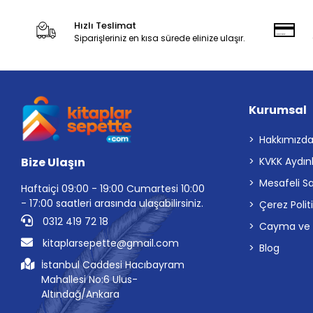
Hızlı Teslimat
Siparişleriniz en kısa sürede elinize ulaşır.
Kurumsal
Hakkımızd
Bize Ulaşın
KVKK Aydın
Mesafeli S
Haftaiçi 09:00 - 19:00 Cumartesi 10:00
- 17:00 saatleri arasında ulaşabilirsiniz.
Çerez Polit
0312 419 72 18
Cayma ve İp
kitaplarsepette@gmail.com
Blog
İstanbul Caddesi Hacıbayram
Mahallesi No:6 Ulus-
Altındağ/Ankara