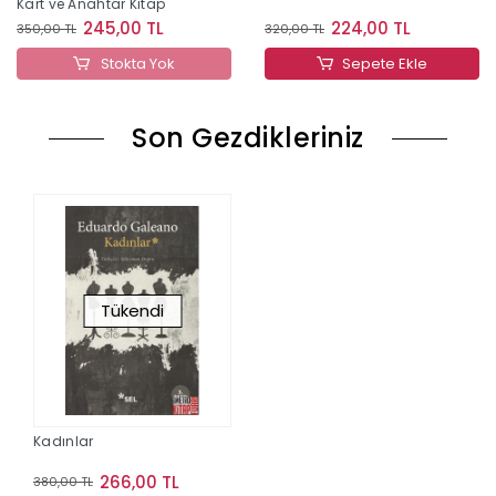
Kart ve Anahtar Kitap
245,00 TL
224,00 TL
350,00 TL
320,00 TL
Stokta Yok
Sepete Ekle
Son Gezdikleriniz
Tükendi
Kadınlar
266,00 TL
380,00 TL