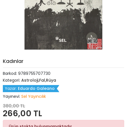
Kadınlar
Barkod:
9789755707730
Kategori:
Astroloji,Fal,Rüya
Yazar:
Eduardo Galeano
Yayınevi:
Sel Yayıncılık
380,00 TL
266,00 TL
Ürün stokta bulunmamaktadır.