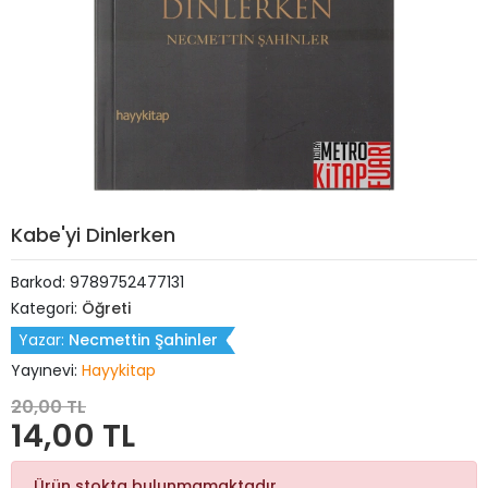
Kabe'yi Dinlerken
Barkod:
9789752477131
Kategori:
Öğreti
Yazar:
Necmettin Şahinler
Yayınevi:
Hayykitap
20,00 TL
14,00 TL
Ürün stokta bulunmamaktadır.