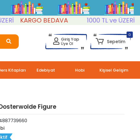
İ
KARGO BEDAVA
1000 TL ve ÜZERİ
KA
0
Giriş Yap
Sepetim
Üye Ol
Ders Kitapları
Edebiyat
Hobi
Kişisel Gelişim
Oosterwolde Figure
4887739660
bi
ktif