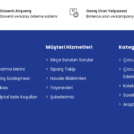
Güvenli Alışveriş
Geniş Ürün Yelpazesi
Güvenli ve kolay ödeme sistemi
Binlerce ürün ve kampany
Müşteri Hizmetleri
Kateg
a
Sıkça Sorulan Sorular
Çocu
latma Metni
Sipariş Takip
Çocu
Edebi
atış Sözleşmesi
Havale Bildirimleri
Kolek
ikası
Yayınevleri
Sürel
tal İade Koşulları
Şubelerimiz
Araş