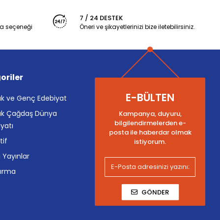
7 / 24 DESTEK
a seçeneği
Öneri ve şikayetlerinizi bize iletebilirsiniz.
oriler
E-BÜLTEN
k ve Genç Edebiyat
k Çağdaş Dünya
Kampanya, duyuru,
bilgilendirmelerden e-
yatı
posta ile haberdar olmak
tif
istiyorum.
i Yayınlar
tırma
GÖNDER