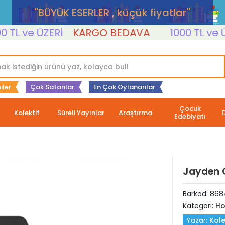
''BÜYÜK ESERLER , küçük fiyatlar''
L ve ÜZERİ
KARGO BEDAVA
1000 TL ve ÜZER
iler
Çok Satanlar
En Çok Oylananlar
Çocuk
Kolektif
Süreli Yayınlar
Araştırma
Edebiyatı
Jayden 
Barkod:
868
Kategori:
Ho
Yazar:
Kole