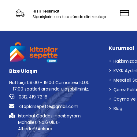
Hızlı Teslimat
Siparişleriniz en kısa sürede elinize ulaşır.
Kurumsal
Hakkımızd
Bize Ulaşın
KVKK Aydın
Mesafeli S
Haftaiçi 09:00 - 19:00 Cumartesi 10:00
- 17:00 saatleri arasında ulaşabilirsiniz.
Çerez Polit
0312 419 72 18
Cayma ve İp
kitaplarsepette@gmail.com
Blog
İstanbul Caddesi Hacıbayram
Mahallesi No:6 Ulus-
Altındağ/Ankara