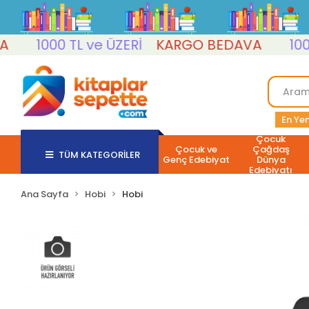
1000 TL ve ÜZERİ
KARGO BEDAVA
1000 T
En Yen
Çocuk
Çocuk ve
Çağdaş
TÜM KATEGORİLER
Genç Edebiyat
Dünya
Edebiyatı
Ana Sayfa
Hobi
Hobi