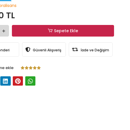
ralisans
0 TL
Sepete Ekle
önderi
Güvenli Alışveriş
İade ve Değişim
me ekle