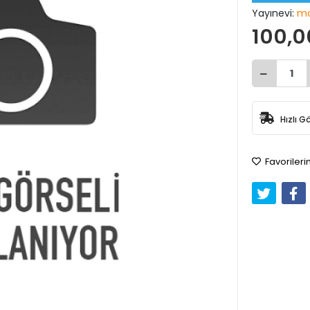
Yayınevi:
mo
100,0
Hızlı G
Favorileri