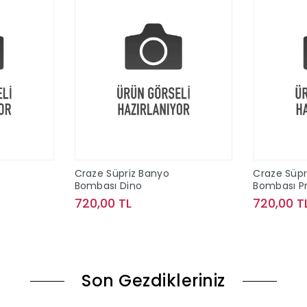
Craze Süpriz Banyo
Craze Süpr
Bombası Dino
Bombası P
720,00 TL
720,00 T
le
Sepete Ekle
Son Gezdikleriniz