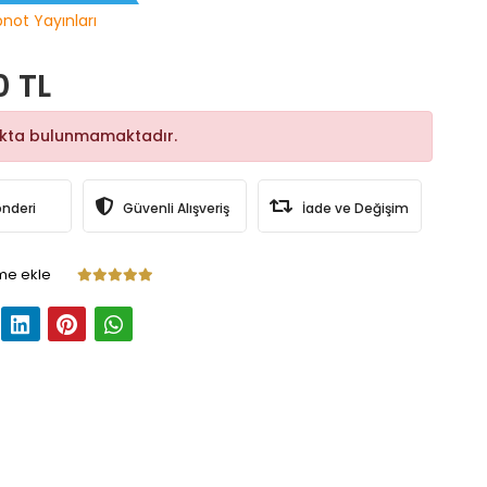
pnot Yayınları
0 TL
okta bulunmamaktadır.
önderi
Güvenli Alışveriş
İade ve Değişim
me ekle