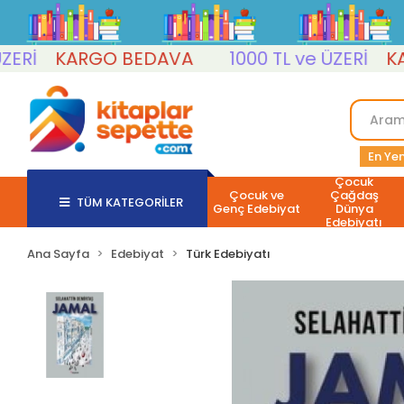
KARGO BEDAVA
1000 TL ve ÜZERİ
KARG
En Yen
Çocuk
Çocuk ve
Çağdaş
TÜM KATEGORİLER
Genç Edebiyat
Dünya
Edebiyatı
Ana Sayfa
Edebiyat
Türk Edebiyatı