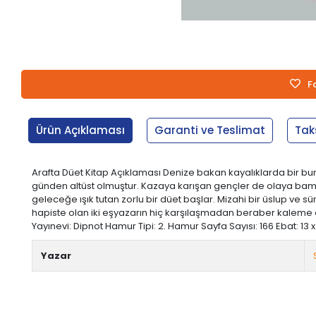
F
Ürün Açıklaması
Garanti ve Teslimat
Tak
Arafta Düet Kitap Açıklaması Denize bakan kayalıklarda bir bu
günden altüst olmuştur. Kazaya karışan gençler de olaya bambaşk
geleceğe ışık tutan zorlu bir düet başlar. Mizahi bir üslup ve s
hapiste olan iki eşyazarın hiç karşılaşmadan beraber kaleme ald
Yayınevi: Dipnot Hamur Tipi: 2. Hamur Sayfa Sayısı: 166 Ebat: 13 x 
Yazar