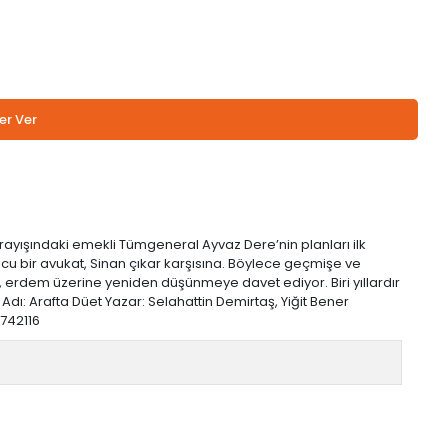
er Ver
ayışındaki emekli Tümgeneral Ayvaz Dere’nin planları ilk
olcu bir avukat, Sinan çıkar karşısına. Böylece geçmişe ve
an, erdem üzerine yeniden düşünmeye davet ediyor. Biri yıllardır
dı: Arafta Düet Yazar: Selahattin Demirtaş, Yiğit Bener
6742116