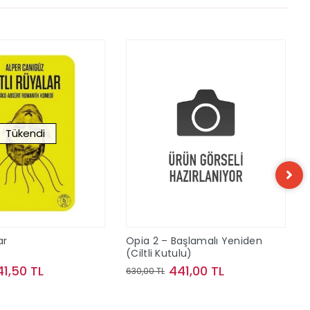
Tükendi
ar
Opia 2 – Başlamalı Yeniden
(Ciltli Kutulu)
41,50 TL
441,00 TL
630,00 TL
Stokta Yok
Sepete Ekle