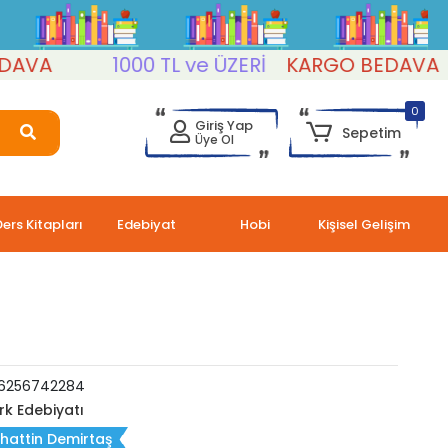
A
1000 TL ve ÜZERİ
KARGO BEDAVA
1
0
Giriş Yap
Sepetim
Üye Ol
Ders Kitapları
Edebiyat
Hobi
Kişisel Gelişim
6256742284
rk Edebiyatı
hattin Demirtaş