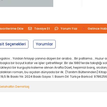
avorilerime Ekle
Tavsiye Et
Yorum Yaz
Gelince Hab
sit Seçenekleri
Yorumlar
ngalov… Yoldan fırlayıp yanına düşen bir araba… Bir patlama… Huzur ar
a bir boyut katar ve işler çetrefilleşir. Bir de 1980’lerde takıştığı s
ürükleyici bir kurguyla kaleme alınan Arafta Düet, hepimizi barış, vicd
ıkları roman, bu açıdan dünyada bir ilk. (Tanıtım Bülteninden) Kitap A
19,5 İlk Baskı Yılı: 2024 Baskı Sayısı: 1. Basım Dil: Türkçe Barkod: 978625
Selahattin Demirtaş