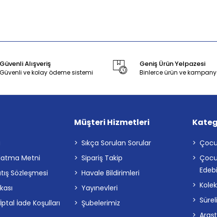
Güvenli Alışveriş
Geniş Ürün Yelpazesi
Güvenli ve kolay ödeme sistemi
Binlerce ürün ve kampany
Müşteri Hizmetleri
Kateg
a
Sıkça Sorulan Sorular
Çocu
latma Metni
Sipariş Takip
Çocu
Edebi
atış Sözleşmesi
Havale Bildirimleri
Kolek
ikası
Yayınevleri
Sürel
tal İade Koşulları
Şubelerimiz
Araş