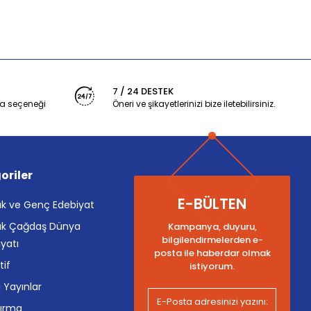
7 / 24 DESTEK
a seçeneği
Öneri ve şikayetlerinizi bize iletebilirsiniz.
oriler
E-BÜLTEN
k ve Genç Edebiyat
k Çağdaş Dünya
Kampanya, duyuru,
bilgilendirmelerden e-
yatı
posta ile haberdar olmak
tif
istiyorum.
i Yayınlar
tırma