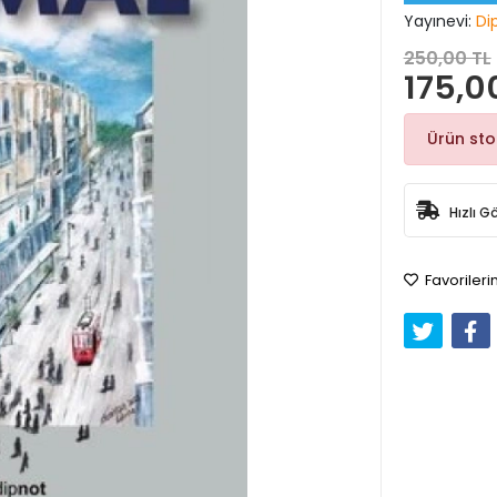
Yayınevi:
Di
250,00 TL
175,0
Ürün st
Hızlı G
Favorileri