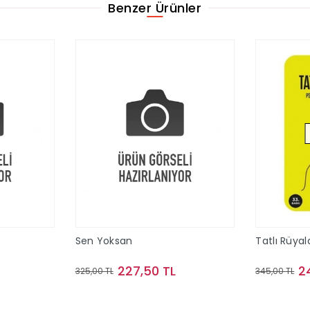
Benzer Ürünler
Sen Yoksan
Tatlı Rüyal
227,50 TL
2
325,00 TL
345,00 TL
le
Sepete Ekle