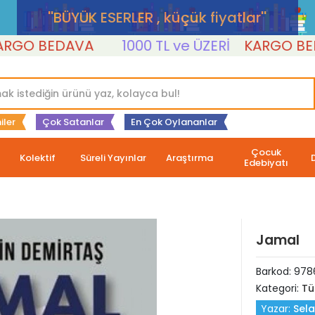
''BÜYÜK ESERLER , küçük fiyatlar''
O BEDAVA
1000 TL ve ÜZERİ
KARGO BEDAV
iler
Çok Satanlar
En Çok Oylananlar
Çocuk
Kolektif
Süreli Yayınlar
Araştırma
Edebiyatı
Jamal
Barkod:
978
Kategori:
Tü
Yazar:
Sela