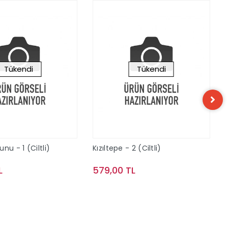
Tükendi
Tükendi
nu - 1 (Ciltli)
Kızıltepe - 2 (Ciltli)
L
579,00 TL
Stokta Yok
Stokta Yok