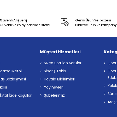
Güvenli Alışveriş
Geniş Ürün Yelpazesi
Güvenli ve kolay ödeme sistemi
Binlerce ürün ve kampany
Müşteri Hizmetleri
Kateg
a
Sıkça Sorulan Sorular
Çocu
latma Metni
Sipariş Takip
Çocu
Edebi
atış Sözleşmesi
Havale Bildirimleri
Kolek
ikası
Yayınevleri
Sürel
tal İade Koşulları
Şubelerimiz
Araş