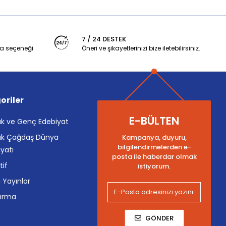
7 / 24 DESTEK
a seçeneği
Öneri ve şikayetlerinizi bize iletebilirsiniz.
oriler
E-BÜLTEN
k ve Genç Edebiyat
k Çağdaş Dünya
Kampanya, duyuru,
bilgilendirmelerden e-
yatı
posta ile haberdar olmak
tif
istiyorum.
i Yayınlar
tırma
GÖNDER