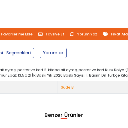
Favorilerime Ekle
Tavsiye Et
Yorum Yaz
Fiyat Al
sit Seçenekleri
Yorumlar
kitaba ait ayraç, poster ve kart 2. kitaba ait ayraç, poster ve kart Kutu Koly
r Ebat: 13,5 x 21 İlk Baskı Yılı: 2026 Baskı Sayısı: 1. Basım Dil: Türkçe 
Sude B.
Benzer Ürünler