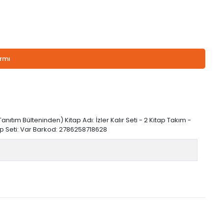
armı
e (Tanıtım Bülteninden) Kitap Adı: İzler Kalır Seti - 2 Kitap Takım -
Kitap Seti: Var Barkod: 2786258718628