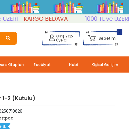
ERİ
KARGO BEDAVA
1000 TL ve ÜZERİ
K
0
Giriş Yap
Sepetim
Üye Ol
Ders Kitapları
Edebiyat
Hobi
Kişisel Gelişim
ır 1-2 (Kutulu)
6258718628
ttpad
 B.