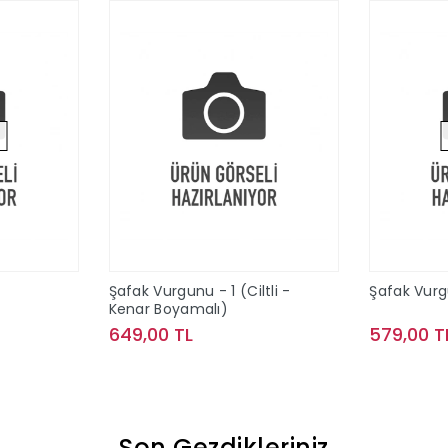
Şafak Vurgunu - 1 (Ciltli -
Şafak Vurgu
Kenar Boyamalı)
649,00 TL
579,00 T
ok
Sepete Ekle
Son Gezdikleriniz