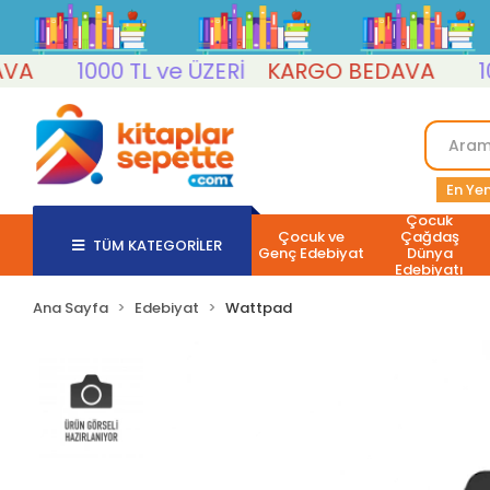
1000 TL ve ÜZERİ
KARGO BEDAVA
1000
En Yen
Çocuk
Çocuk ve
Çağdaş
TÜM KATEGORİLER
Genç Edebiyat
Dünya
Edebiyatı
Ana Sayfa
Edebiyat
Wattpad