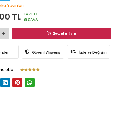
kka Yayınları
,00 TL
KARGO
BEDAVA
Sepete Ekle
önderi
Güvenli Alışveriş
İade ve Değişim
me ekle