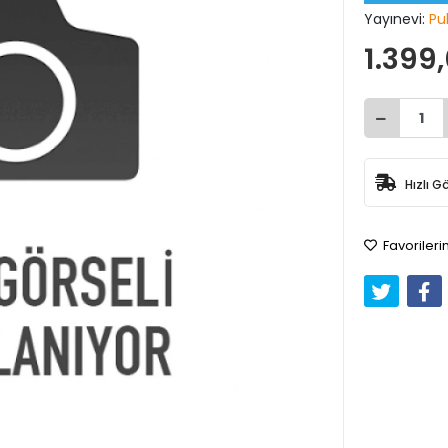
Yayınevi:
Pu
1.399
Hızlı G
Favorileri