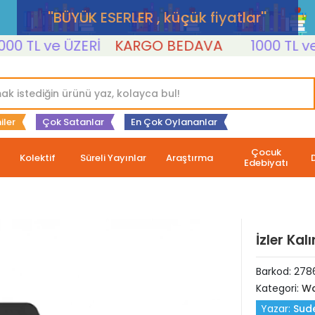
''BÜYÜK ESERLER , küçük fiyatlar''
 TL ve ÜZERİ
KARGO BEDAVA
1000 TL ve ÜZ
iler
Çok Satanlar
En Çok Oylananlar
Çocuk
Kolektif
Süreli Yayınlar
Araştırma
Edebiyatı
İzler Kal
Barkod:
278
Kategori:
Wa
Yazar:
Sude