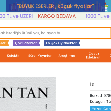
''BÜYÜK ESERLER , küçük fiyatlar''
L ve ÜZERİ
KARGO BEDAVA
1000 TL ve ÜZER
iler
Çok Satanlar
En Çok Oylananlar
Çocuk
Kolektif
Süreli Yayınlar
Araştırma
Edebiyatı
İz
Barkod:
978
Kategori:
Tü
Yazar:
Can