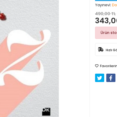
Yayınevi:
Do
490,00 TL
343,0
Ürün st
Hızlı G
Favorileri