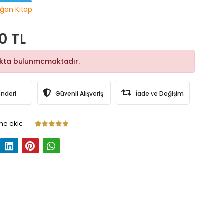
ğan Kitap
0 TL
okta bulunmamaktadır.
önderi
Güvenli Alışveriş
İade ve Değişim
me ekle