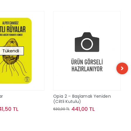
Tükendi
ar
Opia 2 – Başlamalı Yeniden
(Ciltli Kutulu)
41,50 TL
441,00 TL
630,00 TL
Stokta Yok
Sepete Ekle