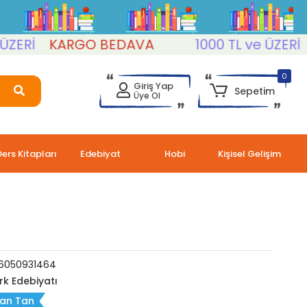
İ
KARGO BEDAVA
1000 TL ve ÜZERİ
KA
0
Giriş Yap
Sepetim
Üye Ol
Ders Kitapları
Edebiyat
Hobi
Kişisel Gelişim
6050931464
rk Edebiyatı
an Tan