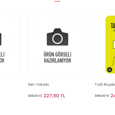
Sen Yoksan
Tatlı Rüyal
227,50 TL
2
325,00 TL
345,00 TL
le
Sepete Ekle