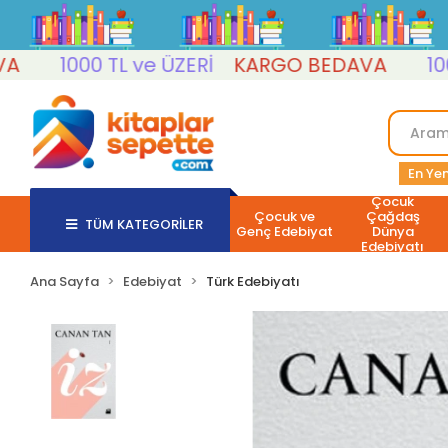
1000 TL ve ÜZERİ
KARGO BEDAVA
1000 T
En Yen
Çocuk
Çocuk ve
Çağdaş
TÜM KATEGORİLER
Genç Edebiyat
Dünya
Edebiyatı
Ana Sayfa
Edebiyat
Türk Edebiyatı