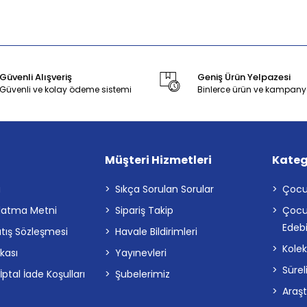
Güvenli Alışveriş
Geniş Ürün Yelpazesi
Güvenli ve kolay ödeme sistemi
Binlerce ürün ve kampany
Müşteri Hizmetleri
Kateg
a
Sıkça Sorulan Sorular
Çocu
latma Metni
Sipariş Takip
Çocu
Edebi
atış Sözleşmesi
Havale Bildirimleri
Kolek
ikası
Yayınevleri
Sürel
tal İade Koşulları
Şubelerimiz
Araş