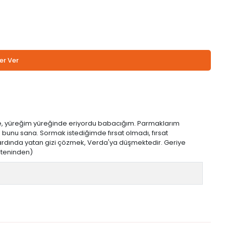
er Ver
nde, yüreğim yüreğinde eriyordu babacığım. Parmaklarım
 bunu sana. Sormak istediğimde fırsat olmadı, fırsat
 ardında yatan gizi çözmek, Verda'ya düşmektedir. Geriye
ülteninden)