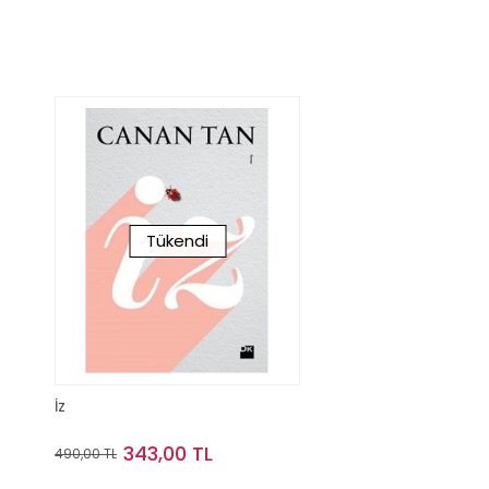
Tükendi
İz
343,00 TL
490,00 TL