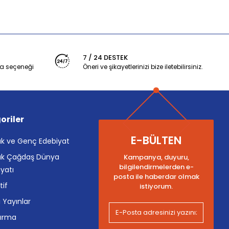
7 / 24 DESTEK
a seçeneği
Öneri ve şikayetlerinizi bize iletebilirsiniz.
oriler
E-BÜLTEN
k ve Genç Edebiyat
k Çağdaş Dünya
Kampanya, duyuru,
bilgilendirmelerden e-
yatı
posta ile haberdar olmak
tif
istiyorum.
i Yayınlar
tırma