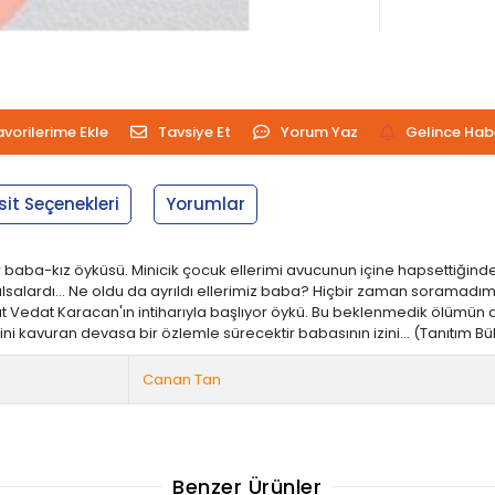
avorilerime Ekle
Tavsiye Et
Yorum Yaz
Gelince Hab
sit Seçenekleri
Yorumlar
r baba-kız öyküsü. Minicik çocuk ellerimi avucunun içine hapsettiği
lsalardı... Ne oldu da ayrıldı ellerimiz baba? Hiçbir zaman soramadım
at Vedat Karacan'ın intiharıyla başlıyor öykü. Bu beklenmedik ölümün
çini kavuran devasa bir özlemle sürecektir babasının izini... (Tanıtım B
Canan Tan
Benzer Ürünler