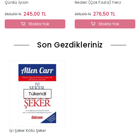
Çünkü İyisin
Neden (Çok Fazla) Yeriz
245,00 TL
276,50 TL
350,00 TL
395,00 TL
Stokta Yok
Stokta Yok
Son Gezdikleriniz
Tükendi
İyi Şeker Kötü Şeker