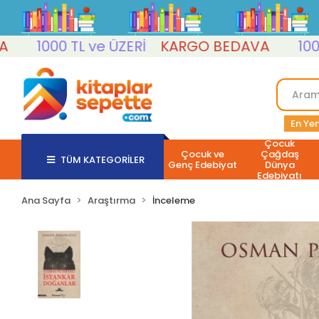
1000 TL ve ÜZERİ
KARGO BEDAVA
1000 TL
En Yen
Çocuk
Çocuk ve
Çağdaş
TÜM KATEGORİLER
Genç Edebiyat
Dünya
Edebiyatı
Ana Sayfa
Araştırma
İnceleme