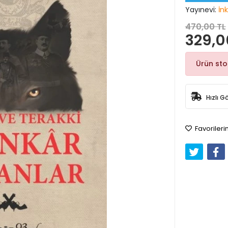
Yayınevi:
İnk
470,00 TL
329,0
Ürün st
Hızlı G
Favorileri