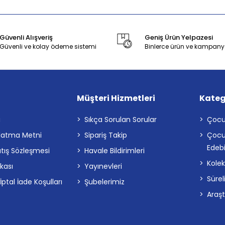
Güvenli Alışveriş
Geniş Ürün Yelpazesi
Güvenli ve kolay ödeme sistemi
Binlerce ürün ve kampany
Müşteri Hizmetleri
Kateg
a
Sıkça Sorulan Sorular
Çocu
latma Metni
Sipariş Takip
Çocu
Edebi
atış Sözleşmesi
Havale Bildirimleri
Kolek
ikası
Yayınevleri
Sürel
tal İade Koşulları
Şubelerimiz
Araş