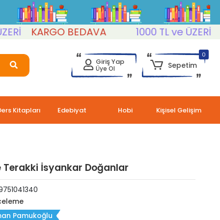
KARGO BEDAVA
1000 TL ve ÜZERİ
KAR
0
Giriş Yap
Sepetim
Üye Ol
Ders Kitapları
Edebiyat
Hobi
Kişisel Gelişim
ve Terakki İsyankar Doğanlar
9751041340
celeme
an Pamukoğlu