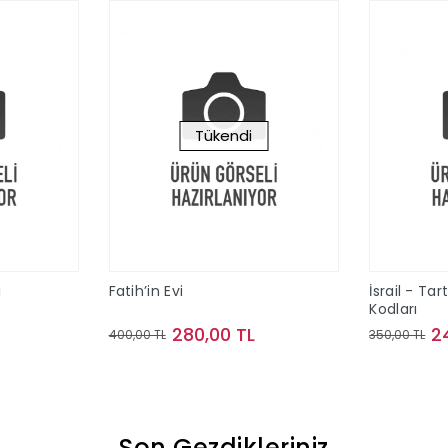
Tükendi
i
Fatih’in Evi
İsrail - Tar
Kodları
280,00 TL
2
400,00 TL
350,00 TL
le
Stokta Yok
Son Gezdikleriniz