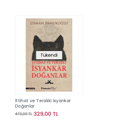
Tükendi
İttihat ve Terakki İsyankar
Doğanlar
329,00 TL
470,00 TL
Stokta Yok