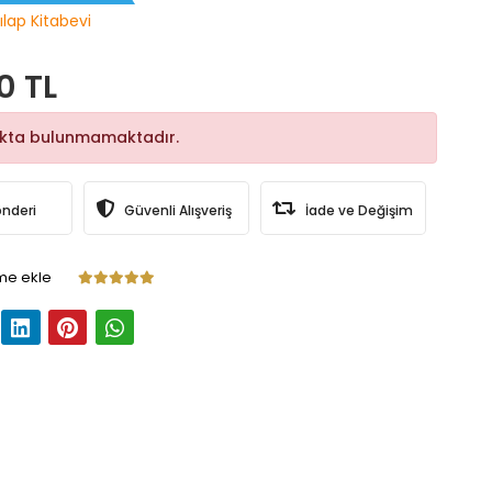
ılap Kitabevi
0 TL
okta bulunmamaktadır.
önderi
Güvenli Alışveriş
İade ve Değişim
me ekle