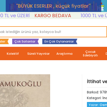
''BÜYÜK ESERLER , küçük fiyatlar''
 ve ÜZERİ
KARGO BEDAVA
1000 TL ve ÜZERİ
iler
Çok Satanlar
En Çok Oylananlar
Çocuk
Kolektif
Süreli Yayınlar
Araştırma
Edebiyatı
İttihat 
Barkod:
978
Kategori:
İn
Yazar:
Osm