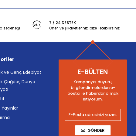
7 / 24 DESTEK
a seçeneği
Öneri ve şikayetlerinizi bize iletebilirsiniz.
oriler
E-BÜLTEN
k ve Genç Edebiyat
k Çağdaş Dünya
Kampanya, duyuru,
bilgilendirmelerden e-
yatı
posta ile haberdar olmak
tif
istiyorum.
i Yayınlar
tırma
GÖNDER