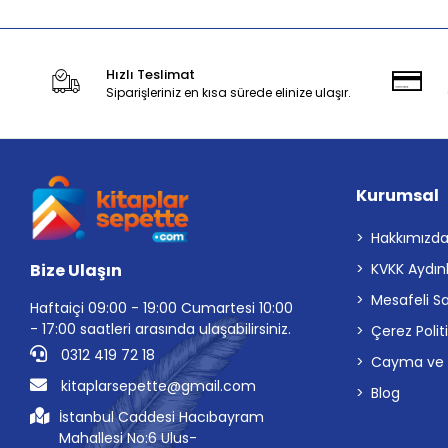
Hızlı Teslimat
Siparişleriniz en kısa sürede elinize ulaşır.
Kurumsal
Hakkımızd
Bize Ulaşın
KVKK Aydın
Mesafeli S
Haftaiçi 09:00 - 19:00 Cumartesi 10:00
- 17:00 saatleri arasında ulaşabilirsiniz.
Çerez Polit
0312 419 72 18
Cayma ve İp
kitaplarsepette@gmail.com
Blog
İstanbul Caddesi Hacıbayram
Mahallesi No:6 Ulus-