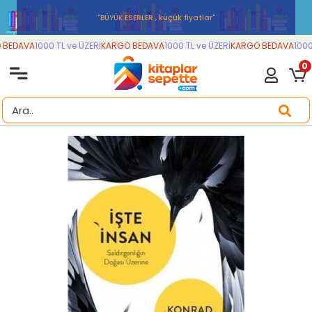
''BÜYÜK ESERLER , küçük fiyatlar''
BEDAVA
1000 TL ve ÜZERİ
KARGO BEDAVA
1000 TL ve ÜZERİ
KARGO BEDAVA
1000 
0