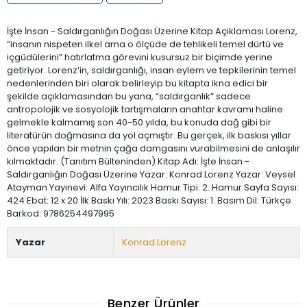
İşte İnsan - Saldırganlığın Doğası Üzerine Kitap Açıklaması Lorenz,
“insanın nispeten ilkel ama o ölçüde de tehlikeli temel dürtü ve
içgüdülerini” hatırlatma görevini kusursuz bir biçimde yerine
getiriyor. Lorenz’in, saldırganlığı, insan eylem ve tepkilerinin temel
nedenlerinden biri olarak belirleyip bu kitapta ikna edici bir
şekilde açıklamasından bu yana, “saldırganlık” sadece
antropolojik ve sosyolojik tartışmaların anahtar kavramı haline
gelmekle kalmamış son 40-50 yılda, bu konuda dağ gibi bir
literatürün doğmasına da yol açmıştır. Bu gerçek, ilk baskısı yıllar
önce yapılan bir metnin çağa damgasını vurabilmesini de anlaşılır
kılmaktadır. (Tanıtım Bülteninden) Kitap Adı: İşte İnsan -
Saldırganlığın Doğası Üzerine Yazar: Konrad Lorenz Yazar: Veysel
Atayman Yayınevi: Alfa Yayıncılık Hamur Tipi: 2. Hamur Sayfa Sayısı:
424 Ebat: 12 x 20 İlk Baskı Yılı: 2023 Baskı Sayısı: 1. Basım Dil: Türkçe
Barkod: 9786254497995
Yazar
Konrad Lorenz
Benzer Ürünler