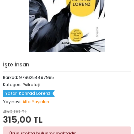
İşte İnsan
Barkod:
9786254497995
Kategori:
Psikoloji
Yazar:
Konrad Lorenz
Yayınevi:
Alfa Yayınları
450,00 TL
315,00 TL
Ürün stokta bulunmamaktadır.