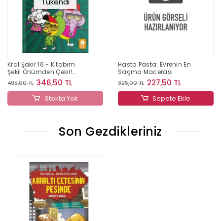
Tükendi
Kral Şakir 16 - Kitabım
Hasta Pasta: Evrenin En
Şekil Önümden Çekil!
Saçma Macerası
(Ciltli)
346,50 TL
227,50 TL
495,00 TL
325,00 TL
Stokta Yok
Sepete Ekle
Son Gezdikleriniz