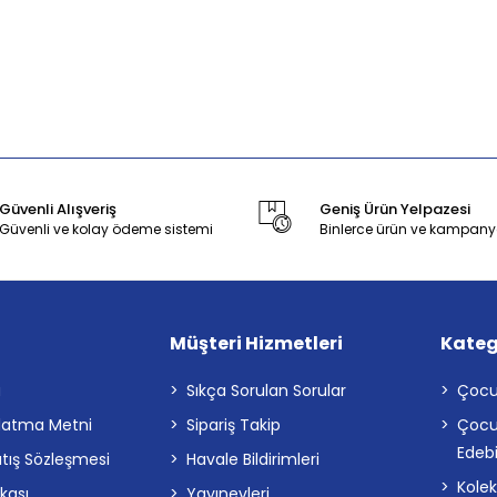
Güvenli Alışveriş
Geniş Ürün Yelpazesi
Güvenli ve kolay ödeme sistemi
Binlerce ürün ve kampany
Müşteri Hizmetleri
Kateg
a
Sıkça Sorulan Sorular
Çocu
latma Metni
Sipariş Takip
Çocu
Edebi
atış Sözleşmesi
Havale Bildirimleri
Kolek
ikası
Yayınevleri