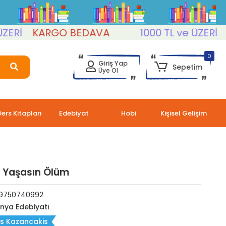
KARGO BEDAVA
1000 TL ve ÜZERİ
KAR
0
Giriş Yap
Sepetim
Üye Ol
Ders Kitapları
Edebiyat
Hobi
Kişisel Gelişim
 Yaşasın Ölüm
9750740992
nya Edebiyatı
os Kazancakis