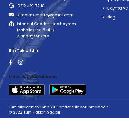
0312 419 72 18
Cayma ve İp
kitaplarsepette@gmail.com
Blog
İstanbul Caddesi Hacıbayram
Mahallesi No:6 Ulus-
Altındağ/Ankara
Bizi Takip Edin
Mobil Uygulamalarımız
Tüm bilgileriniz 256bit SSL Sertifikası ile korunmaktadır.
© 2022
Tüm Hakları Saklıdır