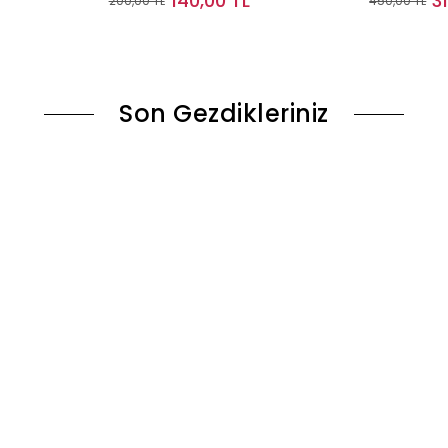
140,00 TL
3
200,00 TL
450,00 TL
le
Sepete Ekle
Son Gezdikleriniz