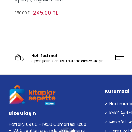
İspanya, Yaşasın Ölüm
245,00 TL
350,00 TL
Stokta Yok
Hızlı Teslimat
Siparişleriniz en kısa sürede elinize ulaşır.
Kurumsal
Hakkımızd
Bize Ulaşın
KVKK Aydın
Mesafeli S
Haftaiçi 09:00 - 19:00 Cumartesi 10:00
- 17:00 saatleri arasında ulaşabilirsiniz.
Çerez Polit