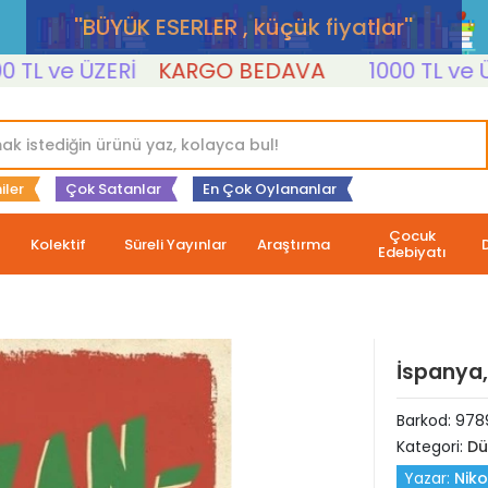
''BÜYÜK ESERLER , küçük fiyatlar''
 ve ÜZERİ
KARGO BEDAVA
1000 TL ve ÜZERİ
iler
Çok Satanlar
En Çok Oylananlar
Çocuk
Kolektif
Süreli Yayınlar
Araştırma
Edebiyatı
İspanya,
Barkod:
978
Kategori:
Dü
Yazar:
Nik