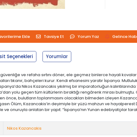
avorilerime Ekle
Tavsiye Et
Yorum Yaz
Gelince Hab
sit Seçenekleri
Yorumlar
, güvenliğe ve refaha sırtını döner, ele geçmez binlerce hayali kovalar
ları tıkanır, bahçeleri kurur. Kendi efsanesini yaratır İspanya. Mutluluk 
 İspanya’da Nikos Kazancakis yıkılmış bir imparatorluğun kalıntılarınd
dan yolu geçen tüm kültürlerin bıraktığı rengârenk mirası bulmuştu. O 
nden önce, bulutların toplanmasını olacakları bilmeden izleyen Kazanc
 Yaşasın Ölüm, Kazancakis’in deyimiyle bir yüzü mahzun ve hayalperest
iyle ve onuruyla anlatan bir yapıt. “İspanya’nın Yunan edebiyatçılar ta
Nikos Kazancakis