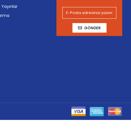
i Yayınlar
tırma
GÖNDER