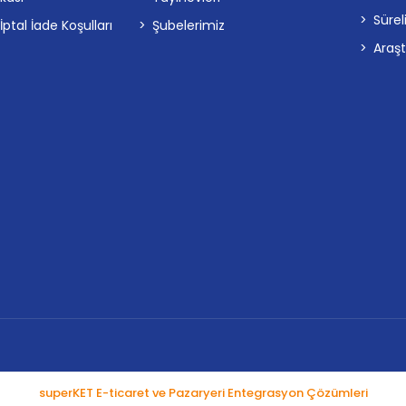
Sürel
tal İade Koşulları
Şubelerimiz
Araş
superKET E-ticaret ve Pazaryeri Entegrasyon Çözümleri