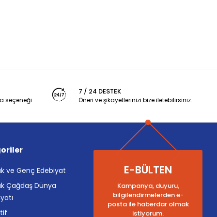
7 / 24 DESTEK
a seçeneği
Öneri ve şikayetlerinizi bize iletebilirsiniz.
oriler
E-BÜLTEN
k ve Genç Edebiyat
k Çağdaş Dünya
Kampanya, duyuru,
bilgilendirmelerden e-
yatı
posta ile haberdar olmak
tif
istiyorum.