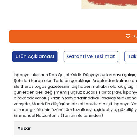
F
Ürün Açıklaması
Garanti ve Teslimat
Tak
İspanya, ulusların Don Quijote’sidir. Dünyayı kurtarmaya çalışır
Şehirleri harap olur. Tarlaları çoraklaşır. Araplardan kalma kanal
Eleftheros Logos gazetesinin dış haber muhabiri olarak gittiği
günlerden beri değişmemiş uçsuz bucaksız bir taşrayı, İspanya’
bırakacak varoluş krizinin tam ortasındaydı. İçsavaş felaketi
vahşete, Madrid’in düşüşüne bizzat tanıklık etmişti. İspanya,
esrarengiz ülkenin özünü tüm tezatlarıyla, şiddetiyle, güzelliğ
Emmanuel Hatzantonis (Tanıtım Bülteninden)
Yazar