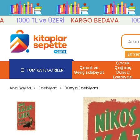
1000 TL ve ÜZERİ
KARGO BEDAVA
1000 TL
En Yen
Çocuk
Çocuk ve
Çağdaş
TÜM KATEGORİLER
Genç Edebiyat
Dünya
Edebiyatı
Ana Sayfa
Edebiyat
Dünya Edebiyatı