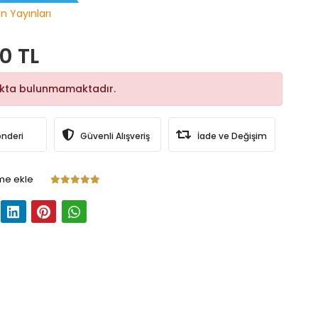
n Yayınları
0 TL
okta bulunmamaktadır.
önderi
Güvenli Alışveriş
İade ve Değişim
me ekle