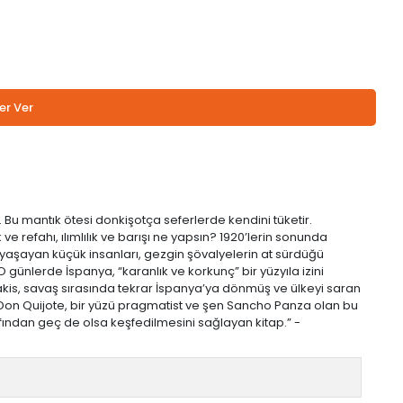
er Ver
. Bu mantık ötesi donkişotça seferlerde kendini tüketir.
ve refahı, ılımlılık ve barışı ne yapsın? 1920’lerin sonunda
a yaşayan küçük insanları, gezgin şövalyelerin at sürdüğü
günlerde İspanya, “karanlık ve korkunç” bir yüzyıla izini
akis, savaş sırasında tekrar İspanya’ya dönmüş ve ülkeyi saran
 Don Quijote, bir yüzü pragmatist ve şen Sancho Panza olan bu
rafından geç de olsa keşfedilmesini sağlayan kitap.” -