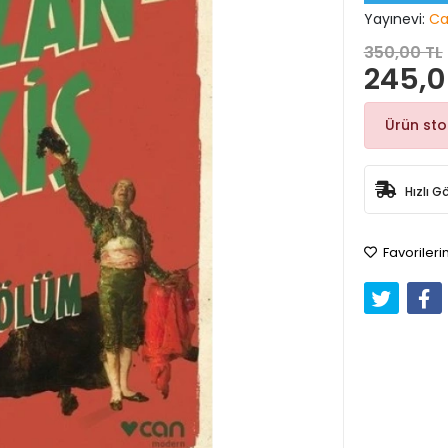
Yayınevi:
Ca
350,00 TL
245,0
Ürün st
Hızlı G
Favorileri