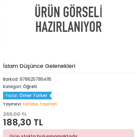
İslam Düşünce Gelenekleri
Barkod:
9786257854115
Kategori:
Öğreti
Yazar:
Ömer Türker
Yayınevi:
Ketebe Yayınları
269,00 TL
188,30 TL
Ürün stokta bulunmamaktadır.