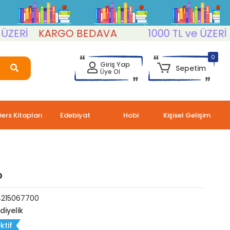
Rİ
KARGO BEDAVA
1000 TL ve ÜZERİ
K
0
Giriş Yap
Sepetim
Üye Ol
Ders Kitapları
Edebiyat
Hobi
Kişisel Gelişim
p
4215067700
diyelik
ktif