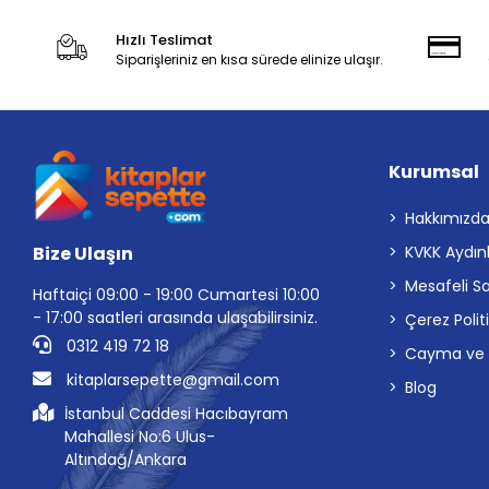
Hızlı Teslimat
Siparişleriniz en kısa sürede elinize ulaşır.
Kurumsal
Hakkımızd
Bize Ulaşın
KVKK Aydın
Mesafeli S
Haftaiçi 09:00 - 19:00 Cumartesi 10:00
- 17:00 saatleri arasında ulaşabilirsiniz.
Çerez Polit
0312 419 72 18
Cayma ve İp
kitaplarsepette@gmail.com
Blog
İstanbul Caddesi Hacıbayram
Mahallesi No:6 Ulus-
Altındağ/Ankara