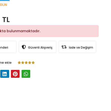
GUN
 TL
okta bulunmamaktadır.
önderi
Güvenli Alışveriş
İade ve Değişim
me ekle