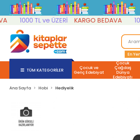
1000 TL ve ÜZERİ
KARGO BEDAVA
1000 
En Yen
Çocuk
Çocuk ve
Çağdaş
TÜM KATEGORİLER
Genç Edebiyat
Dünya
Edebiyatı
Ana Sayfa
Hobi
Hediyelik