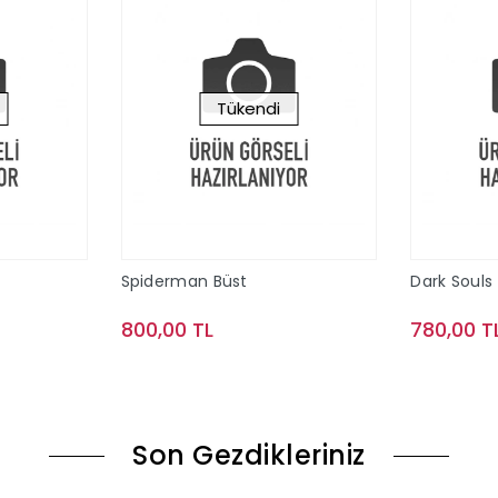
Tükendi
Spiderman Büst
Dark Souls 
800,00 TL
780,00 T
ok
Stokta Yok
Son Gezdikleriniz