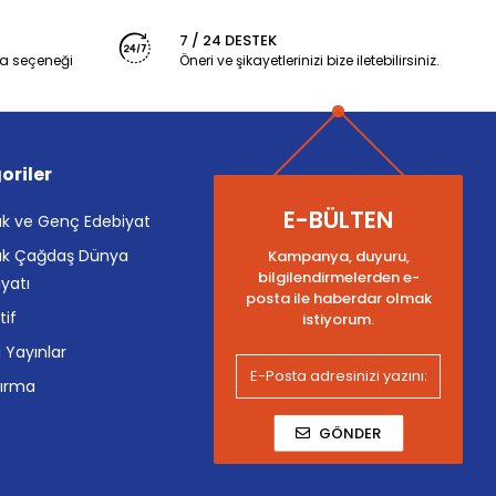
7 / 24 DESTEK
a seçeneği
Öneri ve şikayetlerinizi bize iletebilirsiniz.
oriler
E-BÜLTEN
k ve Genç Edebiyat
k Çağdaş Dünya
Kampanya, duyuru,
bilgilendirmelerden e-
yatı
posta ile haberdar olmak
tif
istiyorum.
i Yayınlar
tırma
GÖNDER