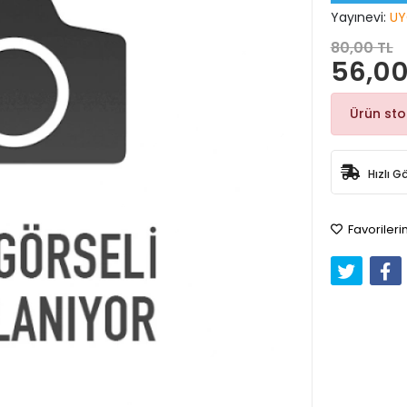
Yayınevi:
UY
80,00 TL
56,00
Ürün st
Hızlı G
Favorileri