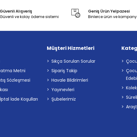
Güvenli Alışveriş
Geniş Ürün Yelpazesi
Güvenli ve kolay ödeme sistemi
Binlerce ürün ve kampany
Müşteri Hizmetleri
Kateg
a
Sıkça Sorulan Sorular
Çocu
latma Metni
Sipariş Takip
Çocu
Edebi
atış Sözleşmesi
Havale Bildirimleri
Kolek
ikası
Yayınevleri
Sürel
tal İade Koşulları
Şubelerimiz
Araş