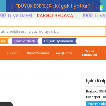
''BÜYÜK ESERLER , küçük fiyatlar''
TL ve ÜZERİ
KARGO BEDAVA
1000 TL ve ÜZE
iler
Çok Satanlar
En Çok Oylananlar
Çocuk
Kolektif
Süreli Yayınlar
Araştırma
Edebiyatı
Işıklı Kal
Barkod:
691
Kategori:
He
Yazar:
Kole