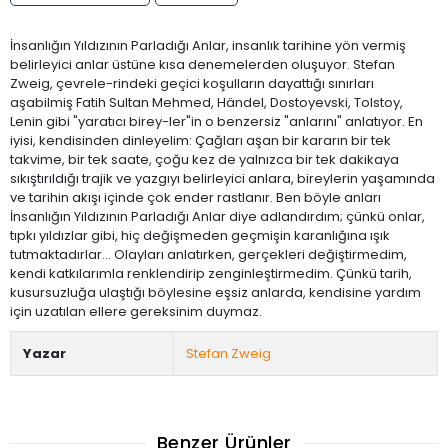
İnsanlığın Yıldızının Parladığı Anlar, insanlık tarihine yön vermiş
belirleyici anlar üstüne kısa denemelerden oluşuyor. Stefan
Zweig, çevrele-rindeki geçici koşulların dayattığı sınırları
aşabilmiş Fatih Sultan Mehmed, Händel, Dostoyevski, Tolstoy,
Lenin gibi "yaratıcı birey-ler"in o benzersiz "anlarını" anlatıyor. En
iyisi, kendisinden dinleyelim: Çağları aşan bir kararın bir tek
takvime, bir tek saate, çoğu kez de yalnızca bir tek dakikaya
sıkıştırıldığı trajik ve yazgıyı belirleyici anlara, bireylerin yaşamında
ve tarihin akışı içinde çok ender rastlanır. Ben böyle anları
İnsanlığın Yıldızının Parladığı Anlar diye adlandırdım; çünkü onlar,
tıpkı yıldızlar gibi, hiç değişmeden geçmişin karanlığına ışık
tutmaktadırlar... Olayları anlatırken, gerçekleri değiştirmedim,
kendi katkılarımla renklendirip zenginleştirmedim. Çünkü tarih,
kusursuzluğa ulaştığı böylesine eşsiz anlarda, kendisine yardım
için uzatılan ellere gereksinim duymaz.
Yazar
Stefan Zweig
Benzer Ürünler