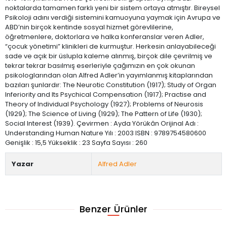
noktalarda tamamen farklı yeni bir sistem ortaya atmıştır. Bireysel
Psikoloji adını verdiği sistemini kamuoyuna yaymak için Avrupa ve
ABD’nin birçok kentinde sosyal hizmet görevlilerine,
öğretmenlere, doktorlara ve halka konferanslar veren Adler,
“çocuk yönetimi” klinikleri de kurmuştur. Herkesin anlayabileceği
sade ve açık bir üslupla kaleme alınmış, birçok dile çevrilmiş ve
tekrar tekrar basılmış eserleriyle çağımızın en çok okunan
psikologlarından olan Alfred Adler’in yayımlanmış kitaplarından
bazıları şunlardır: The Neurotic Constitution (1917); Study of Organ
Inferiority and Its Psychical Compensation (1917); Practise and
Theory of Individual Psychology (1927); Problems of Neurosis
(1929); The Science of Living (1929); The Pattern of Life (1930);
Social Interest (1939). Çevirmen : Ayda Yörükân Orijinal Adı :
Understanding Human Nature Yılı : 2003 ISBN : 9789754580600
Genişlik : 15,5 Yükseklik : 23 Sayfa Sayısı : 260
Yazar
Alfred Adler
Benzer Ürünler