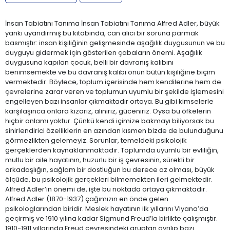
İnsan Tabiatını Tanıma İnsan Tabiatını Tanıma Alfred Adler, büyük
yankı uyandırmış bu kitabında, can alıcı bir soruna parmak
basmıştır: insan kişiliğinin gelişmesinde aşağılık duygusunun ve bu
duyguyu gidermek için gösterilen çabaların önemi. Aşağılık
duygusuna kapılan çocuk, belli bir davranış kalıbını
benimsemekte ve bu davranış kalıbı onun bütün kişiliğine biçim
vermektedir. Böylece, toplum içerisinde hem kendilerine hem de
çevrelerine zarar veren ve toplumun uyumlu bir şekilde işlemesini
engelleyen bazı insanlar çıkmaktadır ortaya. Bu gibi kimselerle
karşılaşınca onlara kızarız, alınırız, güceniriz. Oysa bu öfkelerin
hiçbir anlamı yoktur. Çünkü kendi içimize bakmayı biliyorsak bu
sinirlendirici özelliklerin en azından kısmen bizde de bulunduğunu
görmezlikten gelemeyiz. Sorunlar, temeldeki psikolojik
gerçeklerden kaynaklanmaktadır. Toplumda uyumlu bir evliliğin,
mutlu bir aile hayatının, huzurlu bir iş çevresinin, sürekli bir
arkadaşlığın, sağlam bir dostluğun bu derece az olması, büyük
ölçüde, bu psikolojik gerçekleri bilmemekten ileri gelmektedir.
Alfred Adler’in önemi de, işte bu noktada ortaya çıkmaktadır.
Alfred Adler (1870-1937) çağımızın en önde gelen
psikologlarından biridir. Meslek hayatının ilk yıllarını Viyana’da
geçirmiş ve 1910 yılına kadar Sigmund Freud’la birlikte çalışmıştır.
1910-1911 yıllarında Freud çevresindeki gruptan ayrılıp bazı