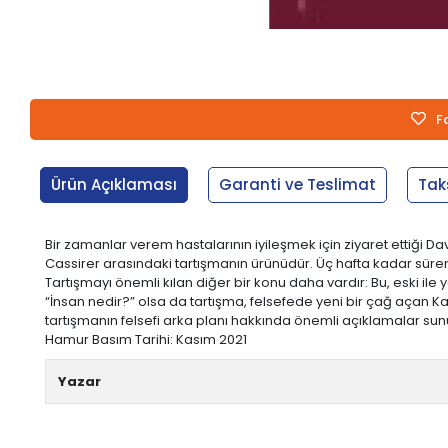
F
Ürün Açıklaması
Garanti ve Teslimat
Tak
Bir zamanlar verem hastalarının iyileşmek için ziyaret ettiği Dav
Cassirer arasındaki tartışmanın ürünüdür. Üç hafta kadar süren
Tartışmayı önemli kılan diğer bir konu daha vardır: Bu, eski ile y
“İnsan nedir?” olsa da tartışma, felsefede yeni bir çağ açan Kan
tartışmanın felsefi arka planı hakkında önemli açıklamalar sunulma
Hamur Basım Tarihi: Kasım 2021
Yazar