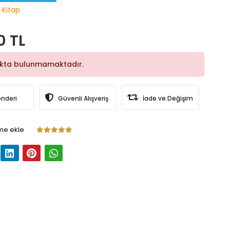
 Kitap
0 TL
okta bulunmamaktadır.
önderi
Güvenli Alışveriş
İade ve Değişim
me ekle