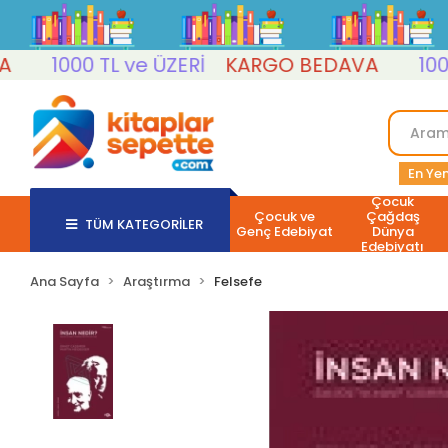
1000 TL ve ÜZERİ
KARGO BEDAVA
1000 TL
En Yen
Çocuk
Çocuk ve
Çağdaş
TÜM KATEGORİLER
Genç Edebiyat
Dünya
Edebiyatı
Ana Sayfa
Araştırma
Felsefe