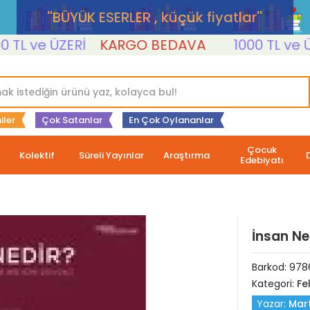
''BÜYÜK ESERLER , küçük fiyatlar''
 ve ÜZERİ
KARGO BEDAVA
1000 TL ve ÜZERİ
iler
Çok Satanlar
En Çok Oylananlar
Çocuk
Kolektif
Süreli Yayınlar
Araştırma
Edebiyatı
İnsan Ne
Barkod:
978
Kategori:
Fe
Yazar:
Mar