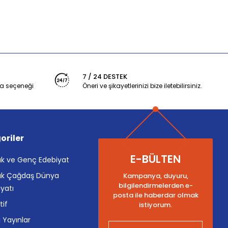
7 / 24 DESTEK
a seçeneği
Öneri ve şikayetlerinizi bize iletebilirsiniz.
oriler
E-BÜLTEN
k ve Genç Edebiyat
k Çağdaş Dünya
Kampanya, duyuru,
bilgilendirmelerden e-
yatı
posta ile haberdar olmak
tif
istiyorum.
i Yayınlar