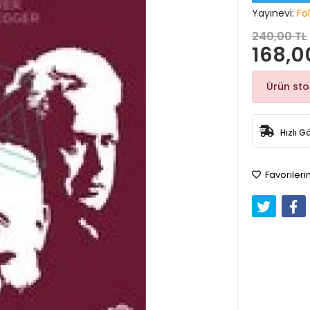
Yayınevi:
Fol
240,00 TL
168,0
Ürün st
Hızlı G
Favorileri