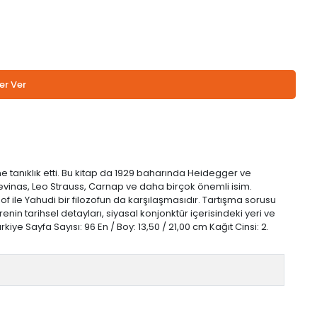
er Ver
ine tanıklık etti. Bu kitap da 1929 baharında Heidegger ve
Levinas, Leo Strauss, Carnap ve daha birçok önemli isim.
ozof ile Yahudi bir filozofun da karşılaşmasıdır. Tartışma sorusu
nin tarihsel detayları, siyasal konjonktür içerisindeki yeri ve
iye Sayfa Sayısı: 96 En / Boy: 13,50 / 21,00 cm Kağıt Cinsi: 2.