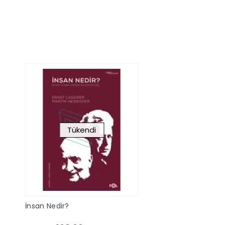
Stokta Yok
Stokta Y
Tükendi
İnsan Nedir?