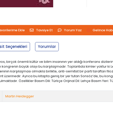
avorilerime Ekle
Tavsiye Et
Yorum Yaz
Gelince Hab
sit Seçenekleri
Yorumlar
os, birçok önemli kültür ve bilim insanının yer aldığı konferans diziler
 kongrenin büyük olayı bu karşılaşmadır. Toplantıda kimler yoktur ki 
eninin karşılaşması olmakla birlikte, anti-semitist bir parti taraftarı fil
t üzerinedir. Ayrıca bu kitapta geniş bir yer tutan Sonsöz’de, bu kongre
ktadır. Özellikler Basım Dili: Türkçe Orijinal Dil: Lehçe Basım Yeri: Türk
Martin Heidegger