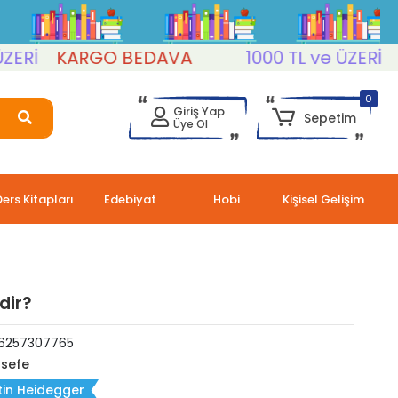
KARGO BEDAVA
1000 TL ve ÜZERİ
KAR
0
Giriş Yap
Sepetim
Üye Ol
Ders Kitapları
Edebiyat
Hobi
Kişisel Gelişim
dir?
6257307765
lsefe
tin Heidegger