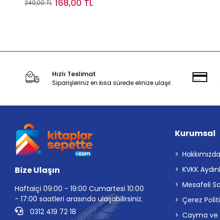
168,00 TL
240,00 TL
Stokta Yok
Hızlı Teslimat
Siparişleriniz en kısa sürede elinize ulaşır.
Kurumsal
Hakkımızd
Bize Ulaşın
KVKK Aydın
Mesafeli S
Haftaiçi 09:00 - 19:00 Cumartesi 10:00
- 17:00 saatleri arasında ulaşabilirsiniz.
Çerez Polit
0312 419 72 18
Cayma ve İp