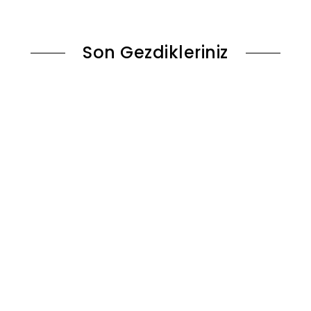
ok
Sepete Ekle
Son Gezdikleriniz