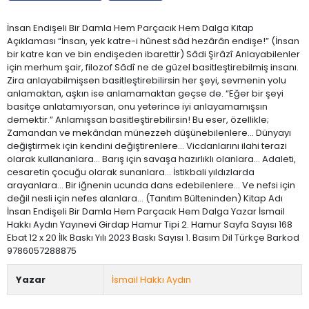
İnsan Endişeli Bir Damla Hem Parçacık Hem Dalga Kitap
Açıklaması “İnsan, yek katre-i hûnest sâd hezârân endişe!” (İnsan
bir katre kan ve bin endişeden ibarettir) Sâdi Şirâzî Anlayabilenler
için merhum şair, filozof Sâdî ne de güzel basitleştirebilmiş insanı.
Zira anlayabilmişsen basitleştirebilirsin her şeyi, sevmenin yolu
anlamaktan, aşkın ise anlamamaktan geçse de. “Eğer bir şeyi
basitçe anlatamıyorsan, onu yeterince iyi anlayamamışsın
demektir.” Anlamışsan basitleştirebilirsin! Bu eser, özellikle;
Zamandan ve mekândan münezzeh düşünebilenlere… Dünyayı
değiştirmek için kendini değiştirenlere… Vicdanlarını ilahi terazi
olarak kullananlara… Barış için savaşa hazırlıklı olanlara… Adaleti,
cesaretin çocuğu olarak sunanlara… İstikbali yıldızlarda
arayanlara… Bir iğnenin ucunda dans edebilenlere… Ve nefsi için
değil nesli için nefes alanlara… (Tanıtım Bülteninden) Kitap Adı
İnsan Endişeli Bir Damla Hem Parçacık Hem Dalga Yazar İsmail
Hakkı Aydın Yayınevi Girdap Hamur Tipi 2. Hamur Sayfa Sayısı 168
Ebat 12 x 20 İlk Baskı Yılı 2023 Baskı Sayısı 1. Basım Dil Türkçe Barkod
9786057288875
Yazar
İsmail Hakkı Aydın