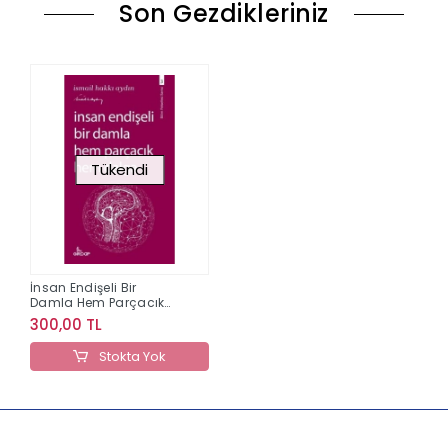
Son Gezdikleriniz
Tükendi
İnsan Endişeli Bir
Damla Hem Parçacık
Hem Dalga
300,00 TL
Stokta Yok