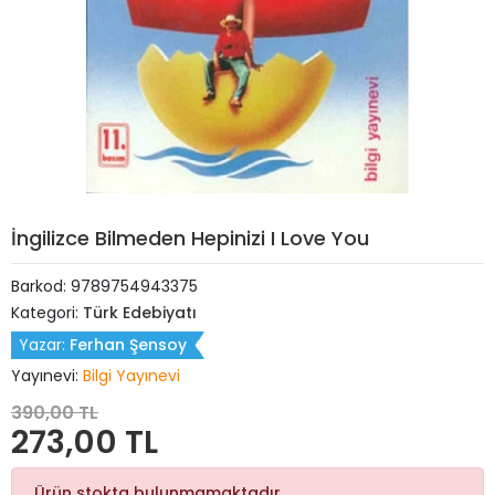
İngilizce Bilmeden Hepinizi I Love You
Barkod:
9789754943375
Kategori:
Türk Edebiyatı
Yazar:
Ferhan Şensoy
Yayınevi:
Bilgi Yayınevi
390,00 TL
273,00 TL
Ürün stokta bulunmamaktadır.