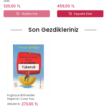
Gibi
320,00 TL
459,00 TL
Stokta Yok
Sepete Ekle
Son Gezdikleriniz
Tükendi
İngilizce Bilmeden
Hepinizi I Love You
273,00 TL
390,00 TL