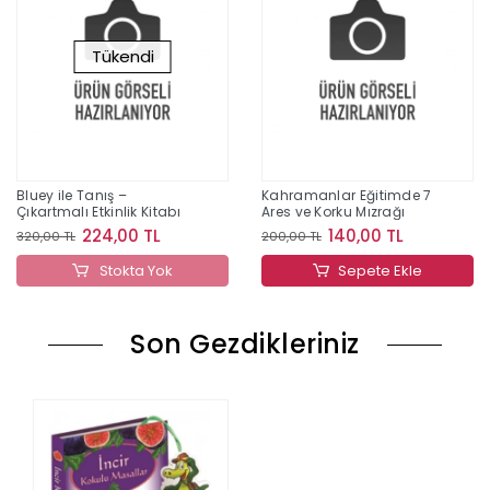
Tükendi
Bluey ile Tanış –
Kahramanlar Eğitimde 7
Çıkartmalı Etkinlik Kitabı
Ares ve Korku Mızrağı
224,00 TL
140,00 TL
320,00 TL
200,00 TL
Stokta Yok
Sepete Ekle
Son Gezdikleriniz