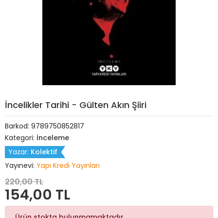
İncelikler Tarihi - Gülten Akın Şiiri
Barkod:
9789750852817
Kategori:
İnceleme
Yazar:
Kolektif
Yayınevi:
Yapı Kredi Yayınları
220,00 TL
154,00 TL
Ürün stokta bulunmamaktadır.