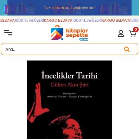
''BÜYÜK ESERLER , küçük fiyatlar''
BEDAVA
1000 TL ve ÜZERİ
KARGO BEDAVA
1000 TL ve ÜZERİ
KARGO BEDAVA
1000 
0