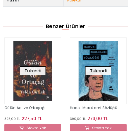
Yazar
Kolektif
Benzer Ürünler
Tükendi
Tükendi
Gülün Adı ve Ortaçağ
Haruki Murakami Sözlüğü
227,50 TL
273,00 TL
325,00 TL
390,00 TL
Stokta Yok
Stokta Yok