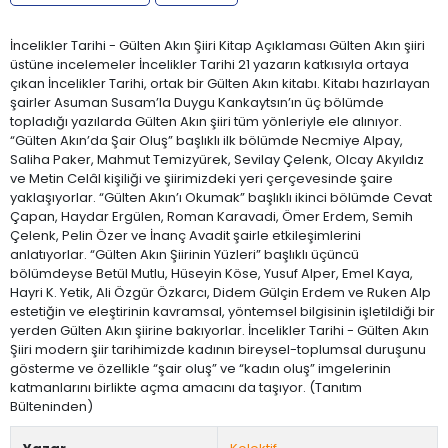
İncelikler Tarihi - Gülten Akın Şiiri Kitap Açıklaması Gülten Akın şiiri
üstüne incelemeler İncelikler Tarihi 21 yazarın katkısıyla ortaya
çıkan İncelikler Tarihi, ortak bir Gülten Akın kitabı. Kitabı hazırlayan
şairler Asuman Susam’la Duygu Kankaytsın’ın üç bölümde
topladığı yazılarda Gülten Akın şiiri tüm yönleriyle ele alınıyor.
“Gülten Akın’da Şair Oluş” başlıklı ilk bölümde Necmiye Alpay,
Saliha Paker, Mahmut Temizyürek, Sevilay Çelenk, Olcay Akyıldız
ve Metin Celâl kişiliği ve şiirimizdeki yeri çerçevesinde şaire
yaklaşıyorlar. “Gülten Akın’ı Okumak” başlıklı ikinci bölümde Cevat
Çapan, Haydar Ergülen, Roman Karavadi, Ömer Erdem, Semih
Çelenk, Pelin Özer ve İnanç Avadit şairle etkileşimlerini
anlatıyorlar. “Gülten Akın Şiirinin Yüzleri” başlıklı üçüncü
bölümdeyse Betül Mutlu, Hüseyin Köse, Yusuf Alper, Emel Kaya,
Hayri K. Yetik, Ali Özgür Özkarcı, Didem Gülçin Erdem ve Ruken Alp
estetiğin ve eleştirinin kavramsal, yöntemsel bilgisinin işletildiği bir
yerden Gülten Akın şiirine bakıyorlar. İncelikler Tarihi - Gülten Akın
Şiiri modern şiir tarihimizde kadının bireysel-toplumsal duruşunu
gösterme ve özellikle “şair oluş” ve “kadın oluş” imgelerinin
katmanlarını birlikte açma amacını da taşıyor. (Tanıtım
Bülteninden)