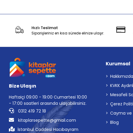
Hızlı Teslimat
Siparişleriniz en kısa sürede elinize ulaşır.
Kurumsal
Hakkımızd
Bize Ulaşın
KVKK Aydın
Mesafeli S
Haftaiçi 09:00 - 19:00 Cumartesi 10:00
- 17:00 saatleri arasında ulaşabilirsiniz.
Çerez Polit
0312 419 72 18
Cayma ve İp
kitaplarsepette@gmail.com
Blog
İstanbul Caddesi Hacıbayram