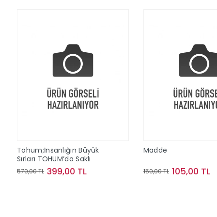
Tohum;İnsanlığın Büyük
Madde
Sırları TOHUM’da Saklı
399,00 TL
105,00 TL
570,00 TL
150,00 TL
Sepete Ekle
Sepete Ek