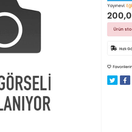
Yayınevi:
Eğl
200,0
Ürün st
Hızlı G
Favorileri