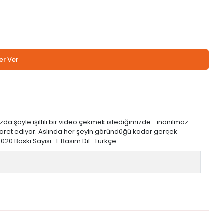
er Ver
a şöyle ışıltılı bir video çekmek istediğimizde... inanılmaz
 işaret ediyor. Aslında her şeyin göründüğü kadar gerçek
020 Baskı Sayısı : 1. Basım Dil : Türkçe