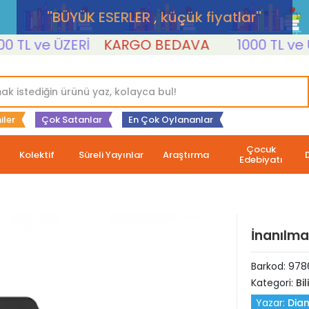
''BÜYÜK ESERLER , küçük fiyatlar''
L ve ÜZERİ
KARGO BEDAVA
1000 TL ve ÜZE
iler
Çok Satanlar
En Çok Oylananlar
Çocuk
Kolektif
Süreli Yayınlar
Araştırma
Edebiyatı
İnanılma
Barkod:
978
Kategori:
Bi
Yazar:
Dia