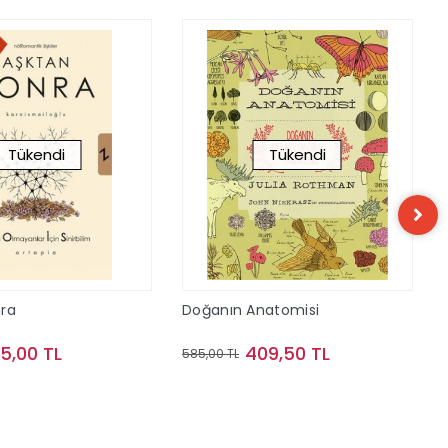
Tükendi
Tükendi
nra
Doğanın Anatomisi
75,00 TL
409,50 TL
585,00 TL
Stokta Yok
Stokta Yok