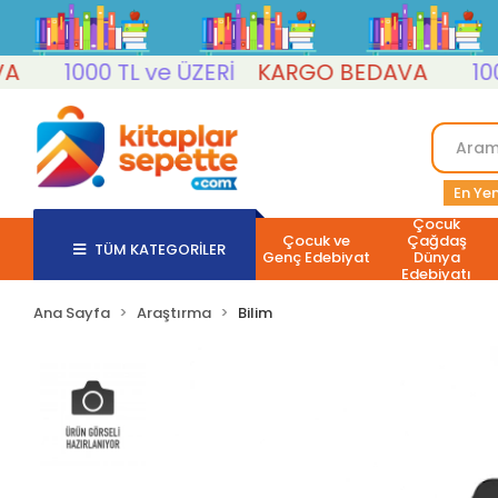
1000 TL ve ÜZERİ
KARGO BEDAVA
1000 T
En Yen
Çocuk
Çocuk ve
Çağdaş
TÜM KATEGORİLER
Genç Edebiyat
Dünya
Edebiyatı
Ana Sayfa
Araştırma
Bilim