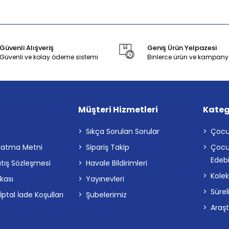
Güvenli Alışveriş
Geniş Ürün Yelpazesi
Güvenli ve kolay ödeme sistemi
Binlerce ürün ve kampany
Müşteri Hizmetleri
Kateg
a
Sıkça Sorulan Sorular
Çocu
latma Metni
Sipariş Takip
Çocu
Edebi
atış Sözleşmesi
Havale Bildirimleri
Kolek
ikası
Yayınevleri
Sürel
tal İade Koşulları
Şubelerimiz
Araş