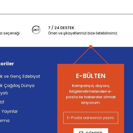
7 / 24 DESTEK
a seçeneği
Öneri ve şikayetlerinizi bize iletebilirsiniz.
oriler
E-BÜLTEN
k ve Genç Edebiyat
k Çağdaş Dünya
Kampanya, duyuru,
bilgilendirmelerden e-
yatı
posta ile haberdar olmak
tif
istiyorum.
i Yayınlar
tırma