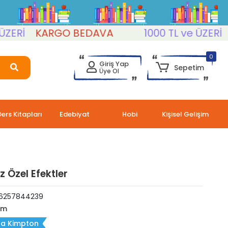
Rİ
KARGO BEDAVA
1000 TL ve ÜZERİ
KA
0
Giriş Yap
Sepetim
Üye Ol
Ders Kitapları
Edebiyat
Hobi
Kişisel Gelişim
z Özel Efektler
6257844239
lim
na Kimpton