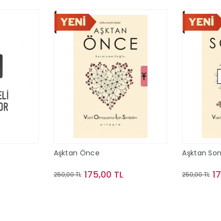
Aşktan Önce
Aşktan So
175,00 TL
1
250,00 TL
250,00 TL
le
Sepete Ekle