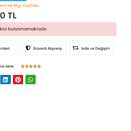
enceli Bilgi Yayınları
0 TL
okta bulunmamaktadır.
önderi
Güvenli Alışveriş
İade ve Değişim
me ekle