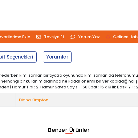
avorilerime Ekle
Tavsiye Et
Yorum Yaz
Gelince Hab
sit Seçenekleri
Yorumlar
seyrederken kimi zaman bir tiyatro oyununda kimi zaman da telefonumuzd
nin herhangi bir kullanım alanında ne kadar önemli bir yer kapladığına
n) Hamur Tipi : 2. Hamur Sayfa Sayısı : 168 Ebat : 15 x 19 İlk Baskı Yılı : 2
Diana Kimpton
Benzer Ürünler