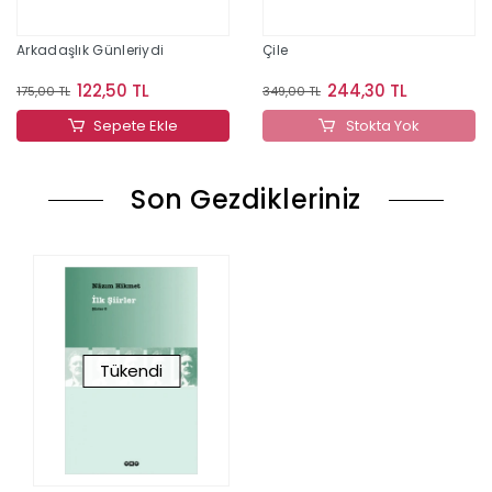
Arkadaşlık Günleriydi
Çile
122,50 TL
244,30 TL
175,00 TL
349,00 TL
Sepete Ekle
Stokta Yok
Son Gezdikleriniz
Tükendi